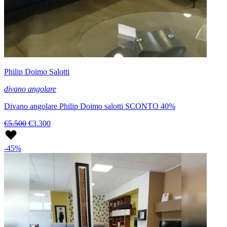
Philip Doimo Salotti
divano angolare
Divano angolare Philip Doimo salotti SCONTO 40%
€5.500
€3.300
-45%