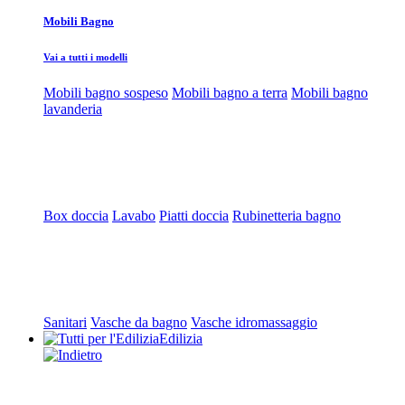
Mobili Bagno
Vai a tutti i modelli
Mobili bagno sospeso
Mobili bagno a terra
Mobili bagno
lavanderia
Box doccia
Lavabo
Piatti doccia
Rubinetteria bagno
Sanitari
Vasche da bagno
Vasche idromassaggio
Edilizia