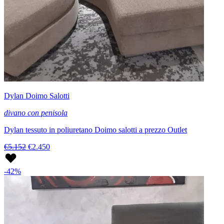
Dylan Doimo Salotti
divano con penisola
Dylan tessuto in poliuretano Doimo salotti a prezzo Outlet
€5.152
€2.450
-42%