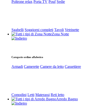
Poltrone relax
Porta TV
Pouf
Sedie
Sgabelli
Soggiorni completi
Tavoli
Vetrinette
Zona Notte
Categorie ordine alfabetico
Armadi
Camerette
Camere da letto
Cassettiere
Comodini
Letti
Materassi
Reti letto
Arredo Bagno