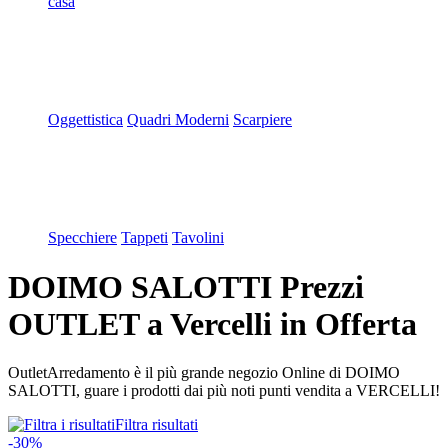
casa
Oggettistica
Quadri Moderni
Scarpiere
Specchiere
Tappeti
Tavolini
DOIMO SALOTTI Prezzi
OUTLET a Vercelli in Offerta
OutletArredamento è il più grande negozio Online di DOIMO
SALOTTI, guare i prodotti dai più noti punti vendita a VERCELLI!
Filtra risultati
-30%