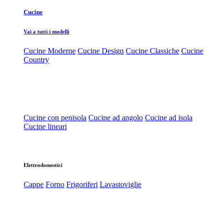
Cucine
Vai a tutti i modelli
Cucine Moderne
Cucine Design
Cucine Classiche
Cucine
Country
Cucine con penisola
Cucine ad angolo
Cucine ad isola
Cucine lineari
Elettrodomestici
Cappe
Forno
Frigoriferi
Lavastoviglie