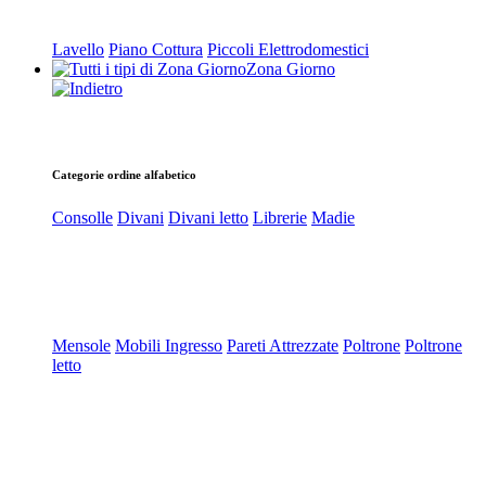
Lavello
Piano Cottura
Piccoli Elettrodomestici
Zona Giorno
Categorie ordine alfabetico
Consolle
Divani
Divani letto
Librerie
Madie
Mensole
Mobili Ingresso
Pareti Attrezzate
Poltrone
Poltrone
letto