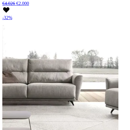
€4.026
€2.000
-32%