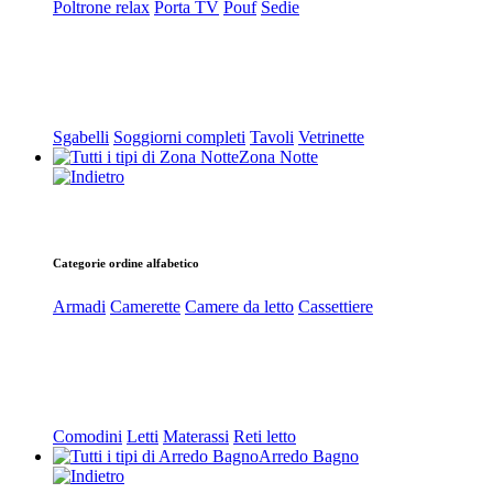
Poltrone relax
Porta TV
Pouf
Sedie
Sgabelli
Soggiorni completi
Tavoli
Vetrinette
Zona Notte
Categorie ordine alfabetico
Armadi
Camerette
Camere da letto
Cassettiere
Comodini
Letti
Materassi
Reti letto
Arredo Bagno