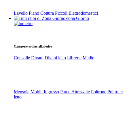
Lavello
Piano Cottura
Piccoli Elettrodomestici
Zona Giorno
Categorie ordine alfabetico
Consolle
Divani
Divani letto
Librerie
Madie
Mensole
Mobili Ingresso
Pareti Attrezzate
Poltrone
Poltrone
letto