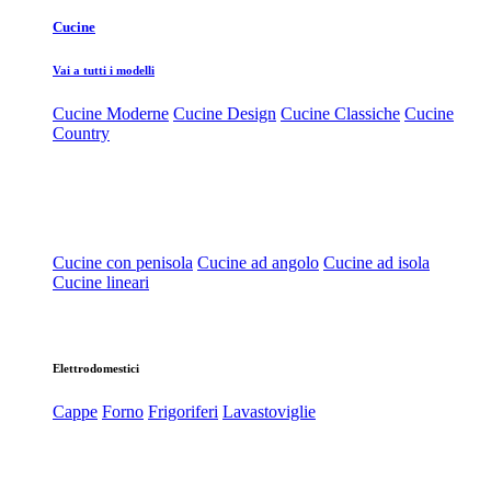
Cucine
Vai a tutti i modelli
Cucine Moderne
Cucine Design
Cucine Classiche
Cucine
Country
Cucine con penisola
Cucine ad angolo
Cucine ad isola
Cucine lineari
Elettrodomestici
Cappe
Forno
Frigoriferi
Lavastoviglie