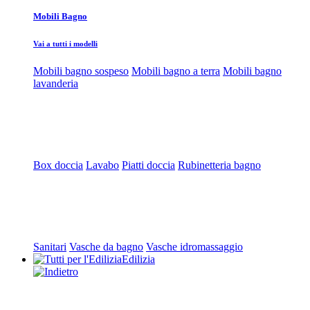
Mobili Bagno
Vai a tutti i modelli
Mobili bagno sospeso
Mobili bagno a terra
Mobili bagno
lavanderia
Box doccia
Lavabo
Piatti doccia
Rubinetteria bagno
Sanitari
Vasche da bagno
Vasche idromassaggio
Edilizia