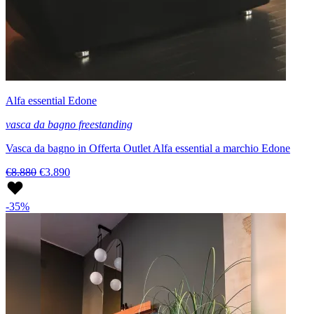
Alfa essential Edone
vasca da bagno freestanding
Vasca da bagno in Offerta Outlet Alfa essential a marchio Edone
€8.880
€3.890
-35%