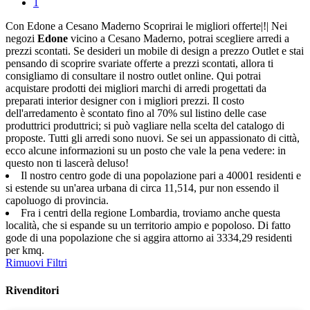
1
Con Edone a Cesano Maderno Scoprirai le migliori offerte|!| Nei
negozi
Edone
vicino a Cesano Maderno, potrai scegliere arredi a
prezzi scontati. Se desideri un mobile di design a prezzo Outlet e stai
pensando di scoprire svariate offerte a prezzi scontati, allora ti
consigliamo di consultare il nostro outlet online. Qui potrai
acquistare prodotti dei migliori marchi di arredi progettati da
preparati interior designer con i migliori prezzi. Il costo
dell'arredamento è scontato fino al 70% sul listino delle case
produttrici produttrici; si può vagliare nella scelta del catalogo di
proposte. Tutti gli arredi sono nuovi. Se sei un appassionato di città,
ecco alcune informazioni su un posto che vale la pena vedere: in
questo non ti lascerà deluso!
Il nostro centro gode di una popolazione pari a 40001 residenti e
si estende su un'area urbana di circa 11,514, pur non essendo il
capoluogo di provincia.
Fra i centri della regione Lombardia, troviamo anche questa
località, che si espande su un territorio ampio e popoloso. Di fatto
gode di una popolazione che si aggira attorno ai 3334,29 residenti
per kmq.
Rimuovi Filtri
Rivenditori