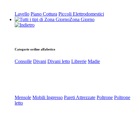
Lavello
Piano Cottura
Piccoli Elettrodomestici
Zona Giorno
Categorie ordine alfabetico
Consolle
Divani
Divani letto
Librerie
Madie
Mensole
Mobili Ingresso
Pareti Attrezzate
Poltrone
Poltrone
letto