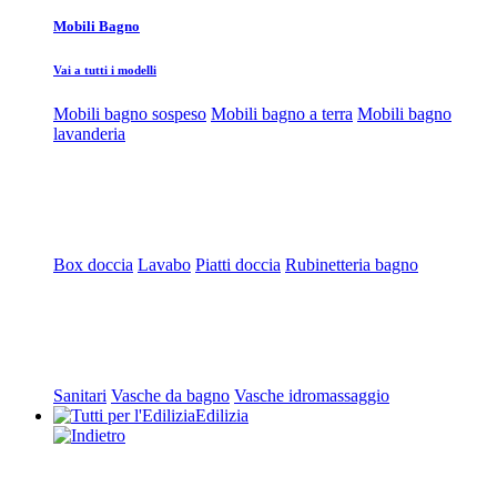
Mobili Bagno
Vai a tutti i modelli
Mobili bagno sospeso
Mobili bagno a terra
Mobili bagno
lavanderia
Box doccia
Lavabo
Piatti doccia
Rubinetteria bagno
Sanitari
Vasche da bagno
Vasche idromassaggio
Edilizia