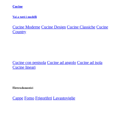
Cucine
Vai a tutti i modelli
Cucine Moderne
Cucine Design
Cucine Classiche
Cucine
Country
Cucine con penisola
Cucine ad angolo
Cucine ad isola
Cucine lineari
Elettrodomestici
Cappe
Forno
Frigoriferi
Lavastoviglie