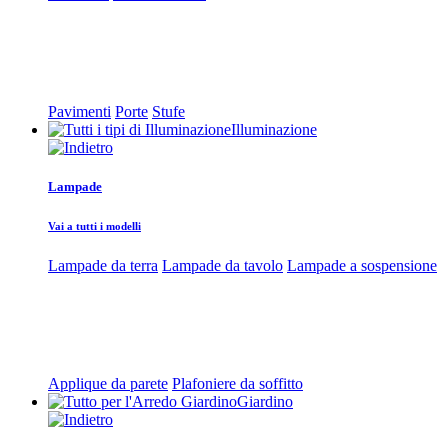
Pavimenti
Porte
Stufe
Illuminazione
Lampade
Vai a tutti i modelli
Lampade da terra
Lampade da tavolo
Lampade a sospensione
Applique da parete
Plafoniere da soffitto
Giardino