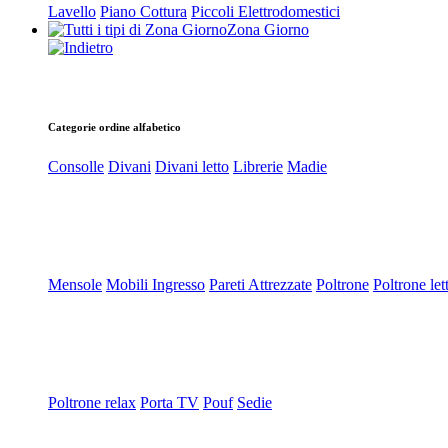
Lavello
Piano Cottura
Piccoli Elettrodomestici
Zona Giorno
Categorie ordine alfabetico
Consolle
Divani
Divani letto
Librerie
Madie
Mensole
Mobili Ingresso
Pareti Attrezzate
Poltrone
Poltrone let
Poltrone relax
Porta TV
Pouf
Sedie