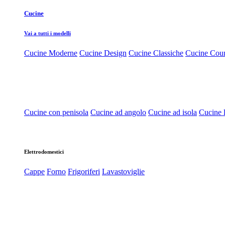
Cucine
Vai a tutti i modelli
Cucine Moderne
Cucine Design
Cucine Classiche
Cucine Cou
Cucine con penisola
Cucine ad angolo
Cucine ad isola
Cucine l
Elettrodomestici
Cappe
Forno
Frigoriferi
Lavastoviglie