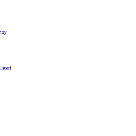
ntry
ineari