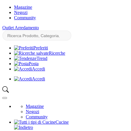
Magazine
Negozi
Community
Outlet Arredamento
Preferiti
Ricerche
Trend
Posta
Accedi
Accedi
Magazine
Negozi
Community
Cucine