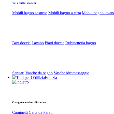
Vai a tutti i modelli
Mobili bagno sospeso
Mobili bagno a terra
Mobili bagno lavan
Box doccia
Lavabo
Piatti doccia
Rubinetteria bagno
Sanitari
Vasche da bagno
Vasche idromassaggio
Edilizia
Categorie ordine alfabetico
Caminetti
Carta da Parati