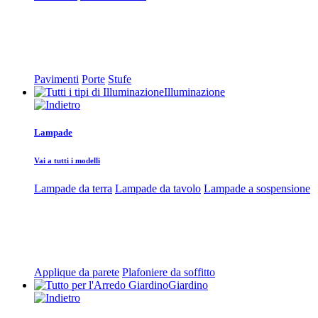
Pavimenti
Porte
Stufe
Illuminazione
Lampade
Vai a tutti i modelli
Lampade da terra
Lampade da tavolo
Lampade a sospensione
Applique da parete
Plafoniere da soffitto
Giardino