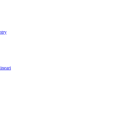
ntry
ineari