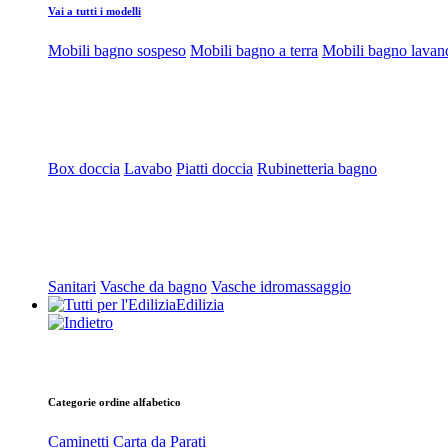
Vai a tutti i modelli
Mobili bagno sospeso
Mobili bagno a terra
Mobili bagno lavan
Box doccia
Lavabo
Piatti doccia
Rubinetteria bagno
Sanitari
Vasche da bagno
Vasche idromassaggio
Edilizia
Categorie ordine alfabetico
Caminetti
Carta da Parati