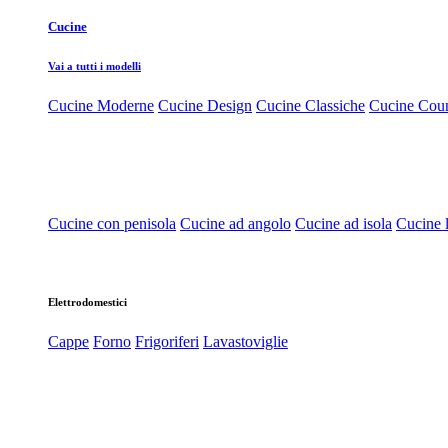
Cucine
Vai a tutti i modelli
Cucine Moderne
Cucine Design
Cucine Classiche
Cucine Cou
Cucine con penisola
Cucine ad angolo
Cucine ad isola
Cucine l
Elettrodomestici
Cappe
Forno
Frigoriferi
Lavastoviglie