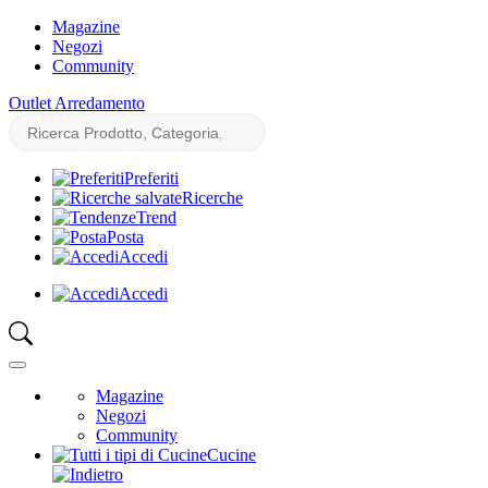
Magazine
Negozi
Community
Outlet Arredamento
Preferiti
Ricerche
Trend
Posta
Accedi
Accedi
Magazine
Negozi
Community
Cucine