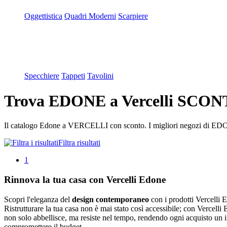
Oggettistica
Quadri Moderni
Scarpiere
Specchiere
Tappeti
Tavolini
Trova EDONE a Vercelli SCONT
Il catalogo Edone a VERCELLI con sconto. I migliori negozi di EDONE
Filtra risultati
1
Rinnova la tua casa con Vercelli Edone
Scopri l'eleganza del
design contemporaneo
con i prodotti Vercelli E
Ristrutturare la tua casa non è mai stato così accessibile; con Vercelli
non solo abbellisce, ma resiste nel tempo, rendendo ogni acquisto un in
compromettere il budget.