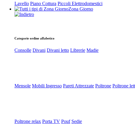
Lavello
Piano Cottura
Piccoli Elettrodomestici
Zona Giorno
Categorie ordine alfabetico
Consolle
Divani
Divani letto
Librerie
Madie
Mensole
Mobili Ingresso
Pareti Attrezzate
Poltrone
Poltrone let
Poltrone relax
Porta TV
Pouf
Sedie