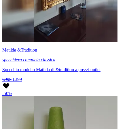
Matilda &Tradition
specchiera completa classica
Specchio modello Matilda di &tradition a prezzi outlet
€998
€399
-50%