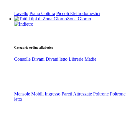
Lavello
Piano Cottura
Piccoli Elettrodomestici
Zona Giorno
Categorie ordine alfabetico
Consolle
Divani
Divani letto
Librerie
Madie
Mensole
Mobili Ingresso
Pareti Attrezzate
Poltrone
Poltrone
letto