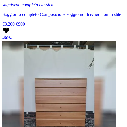
soggiorno completo classico
Soggiorno completo Composizione soggiorno di &tradition in stile
€3.200
€900
-60%