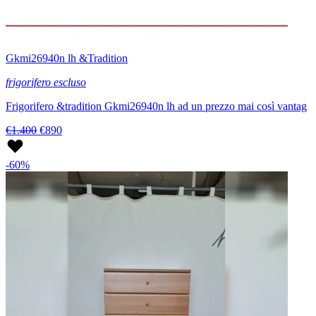
Gkmi26940n lh &Tradition
frigorifero escluso
Frigorifero &tradition Gkmi26940n lh ad un prezzo mai così vantag
€1.400
€890
-60%