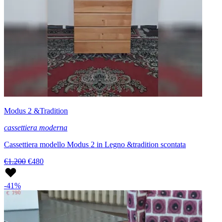
Modus 2 &Tradition
cassettiera moderna
Cassettiera modello Modus 2 in Legno &tradition scontata
€1.200
€480
-41%