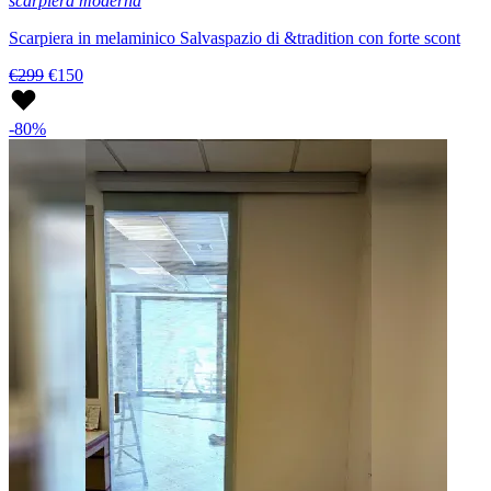
scarpiera moderna
Scarpiera in melaminico Salvaspazio di &tradition con forte scont
€299
€150
-80%