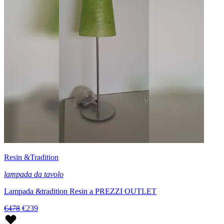
Resin &Tradition
lampada da tavolo
Lampada &tradition Resin a PREZZI OUTLET
€478
€239