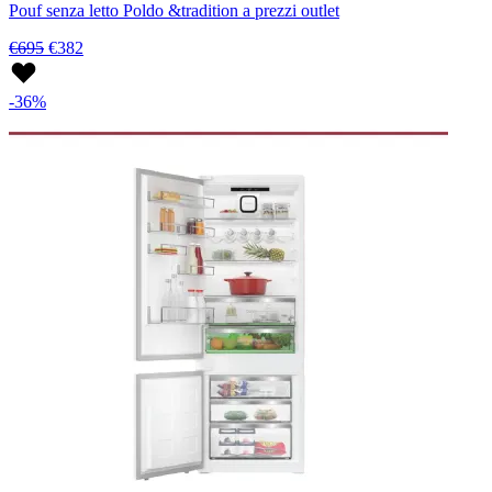
Pouf senza letto Poldo &tradition a prezzi outlet
€695
€382
-36%