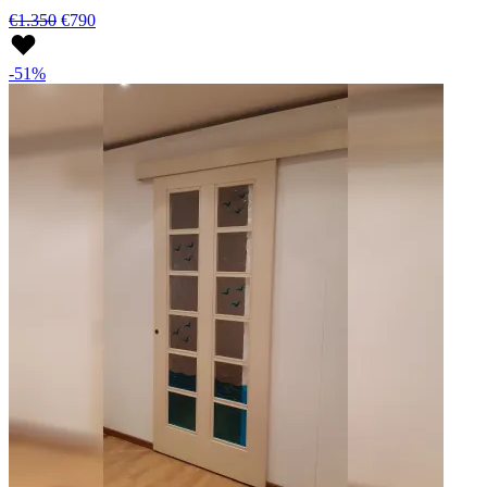
€1.350
€790
-51%