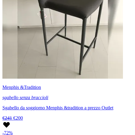
Menphis &Tradition
sgabello senza braccioli
Sgabello da soggiorno Menphis &tradition a prezzo Outlet
€241
€200
-72%