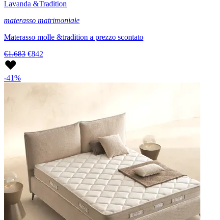
Lavanda &Tradition
materasso matrimoniale
Materasso molle &tradition a prezzo scontato
€1.683
€842
-41%