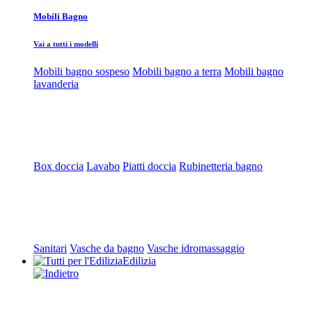
Mobili Bagno
Vai a tutti i modelli
Mobili bagno sospeso
Mobili bagno a terra
Mobili bagno
lavanderia
Box doccia
Lavabo
Piatti doccia
Rubinetteria bagno
Sanitari
Vasche da bagno
Vasche idromassaggio
Edilizia