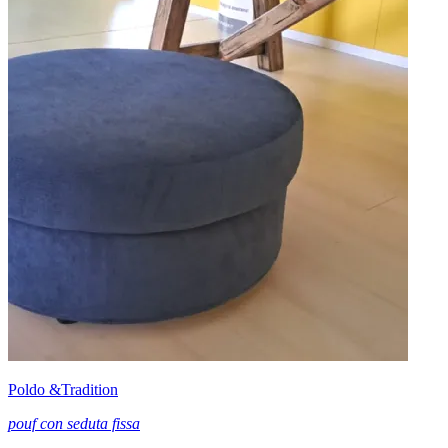
Poldo &Tradition
pouf con seduta fissa