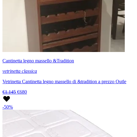
Cantinetta legno massello &Tradition
vetrinetta classica
Vetrinetta Cantinetta legno massello di &tradition a prezzo Outle
€1.145
€680
-50%