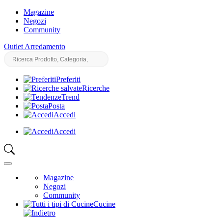
Magazine
Negozi
Community
Outlet Arredamento
Preferiti
Ricerche
Trend
Posta
Accedi
Accedi
Magazine
Negozi
Community
Cucine