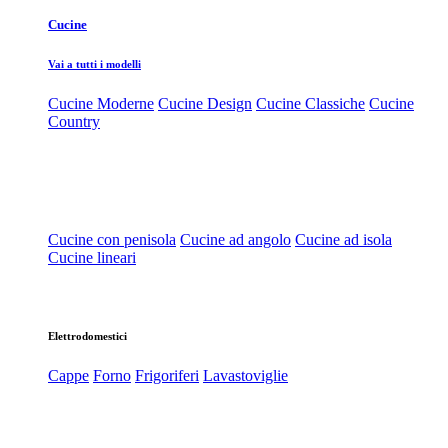
Cucine
Vai a tutti i modelli
Cucine Moderne
Cucine Design
Cucine Classiche
Cucine
Country
Cucine con penisola
Cucine ad angolo
Cucine ad isola
Cucine lineari
Elettrodomestici
Cappe
Forno
Frigoriferi
Lavastoviglie