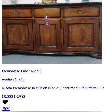
Piemontese Faber Mobili
madia classico
Madia Piemontese in stile classico di Faber mobili in Offerta Out
€8.000
€3.950
-50%