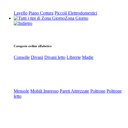
Lavello
Piano Cottura
Piccoli Elettrodomestici
Zona Giorno
Categorie ordine alfabetico
Consolle
Divani
Divani letto
Librerie
Madie
Mensole
Mobili Ingresso
Pareti Attrezzate
Poltrone
Poltrone
letto