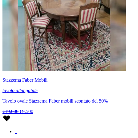
Stazzema Faber Mobili
tavolo allungabile
Tavolo ovale Stazzema Faber mobili scontato del 50%
€19.000
€9.500
1