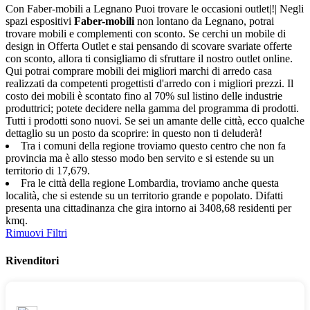
Con Faber-mobili a Legnano Puoi trovare le occasioni outlet|!| Negli
spazi espositivi
Faber-mobili
non lontano da Legnano, potrai
trovare mobili e complementi con sconto. Se cerchi un mobile di
design in Offerta Outlet e stai pensando di scovare svariate offerte
con sconto, allora ti consigliamo di sfruttare il nostro outlet online.
Qui potrai comprare mobili dei migliori marchi di arredo casa
realizzati da competenti progettisti d'arredo con i migliori prezzi. Il
costo dei mobili è scontato fino al 70% sul listino delle industrie
produttrici; potete decidere nella gamma del programma di prodotti.
Tutti i prodotti sono nuovi. Se sei un amante delle città, ecco qualche
dettaglio su un posto da scoprire: in questo non ti deluderà!
Tra i comuni della regione troviamo questo centro che non fa
provincia ma è allo stesso modo ben servito e si estende su un
territorio di 17,679.
Fra le città della regione Lombardia, troviamo anche questa
località, che si estende su un territorio grande e popolato. Difatti
presenta una cittadinanza che gira intorno ai 3408,68 residenti per
kmq.
Rimuovi Filtri
Rivenditori