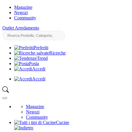
Magazine
Negozi
Community
Outlet Arredamento
Preferiti
Ricerche
Trend
Posta
Accedi
Accedi
Magazine
Negozi
Community
Cucine