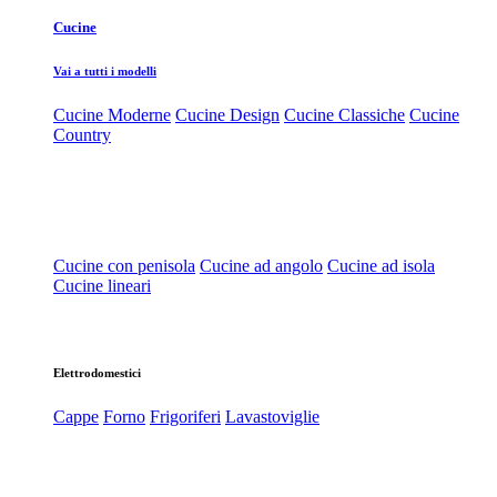
Cucine
Vai a tutti i modelli
Cucine Moderne
Cucine Design
Cucine Classiche
Cucine
Country
Cucine con penisola
Cucine ad angolo
Cucine ad isola
Cucine lineari
Elettrodomestici
Cappe
Forno
Frigoriferi
Lavastoviglie