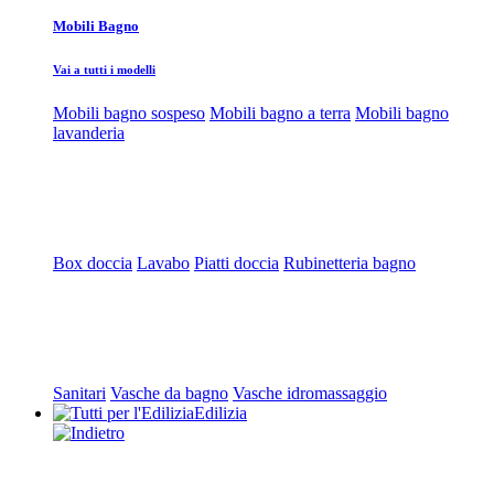
Mobili Bagno
Vai a tutti i modelli
Mobili bagno sospeso
Mobili bagno a terra
Mobili bagno
lavanderia
Box doccia
Lavabo
Piatti doccia
Rubinetteria bagno
Sanitari
Vasche da bagno
Vasche idromassaggio
Edilizia