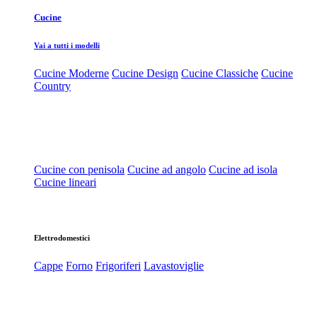
Cucine
Vai a tutti i modelli
Cucine Moderne
Cucine Design
Cucine Classiche
Cucine
Country
Cucine con penisola
Cucine ad angolo
Cucine ad isola
Cucine lineari
Elettrodomestici
Cappe
Forno
Frigoriferi
Lavastoviglie