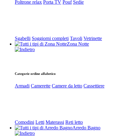
Poltrone relax
Porta TV
Pouf
Sedie
Sgabelli
Soggiorni completi
Tavoli
Vetrinette
Zona Notte
Categorie ordine alfabetico
Armadi
Camerette
Camere da letto
Cassettiere
Comodini
Letti
Materassi
Reti letto
Arredo Bagno