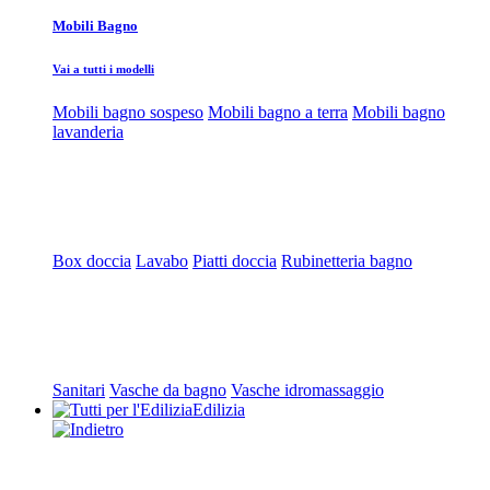
Mobili Bagno
Vai a tutti i modelli
Mobili bagno sospeso
Mobili bagno a terra
Mobili bagno
lavanderia
Box doccia
Lavabo
Piatti doccia
Rubinetteria bagno
Sanitari
Vasche da bagno
Vasche idromassaggio
Edilizia