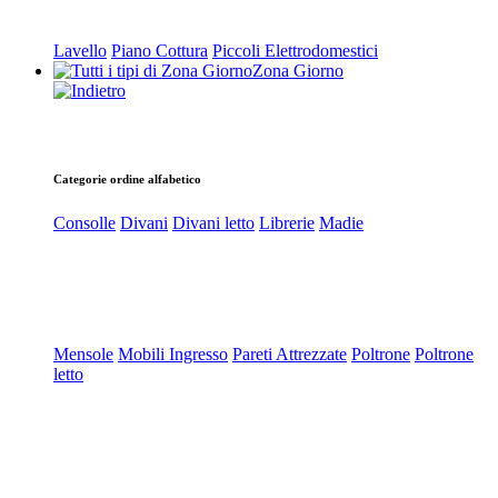
Lavello
Piano Cottura
Piccoli Elettrodomestici
Zona Giorno
Categorie ordine alfabetico
Consolle
Divani
Divani letto
Librerie
Madie
Mensole
Mobili Ingresso
Pareti Attrezzate
Poltrone
Poltrone
letto