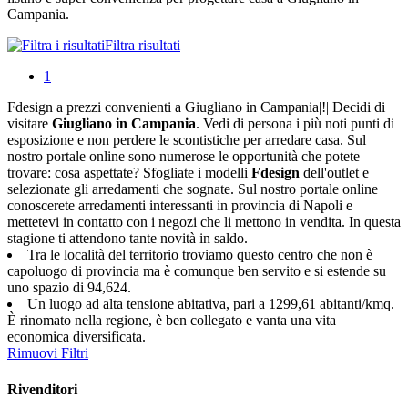
Campania.
Filtra risultati
1
Fdesign a prezzi convenienti a Giugliano in Campania|!| Decidi di
visitare
Giugliano in Campania
. Vedi di persona i più noti punti di
esposizione e non perdere le scontistiche per arredare casa. Sul
nostro portale online sono numerose le opportunità che potete
trovare: cosa aspettate? Sfogliate i modelli
Fdesign
dell'outlet e
selezionate gli arredamenti che sognate. Sul nostro portale online
conoscerete arredamenti interessanti in provincia di Napoli e
mettetevi in contatto con i negozi che li mettono in vendita. In questa
stagione ti attendono tante novità in saldo.
Tra le località del territorio troviamo questo centro che non è
capoluogo di provincia ma è comunque ben servito e si estende su
uno spazio di 94,624.
Un luogo ad alta tensione abitativa, pari a 1299,61 abitanti/kmq.
È rinomato nella regione, è ben collegato e vanta una vita
economica diversificata.
Rimuovi Filtri
Rivenditori