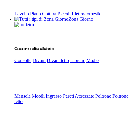
Lavello
Piano Cottura
Piccoli Elettrodomestici
Zona Giorno
Categorie ordine alfabetico
Consolle
Divani
Divani letto
Librerie
Madie
Mensole
Mobili Ingresso
Pareti Attrezzate
Poltrone
Poltrone
letto