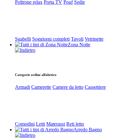
Poltrone relax
Porta TV
Pouf
Sedie
Sgabelli
Soggiorni completi
Tavoli
Vetrinette
Zona Notte
Categorie ordine alfabetico
Armadi
Camerette
Camere da letto
Cassettiere
Comodini
Letti
Materassi
Reti letto
Arredo Bagno