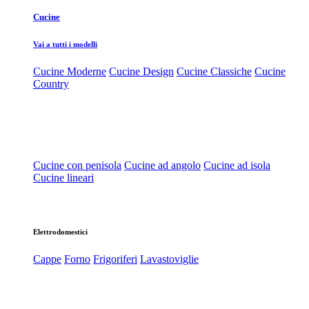
Cucine
Vai a tutti i modelli
Cucine Moderne
Cucine Design
Cucine Classiche
Cucine
Country
Cucine con penisola
Cucine ad angolo
Cucine ad isola
Cucine lineari
Elettrodomestici
Cappe
Forno
Frigoriferi
Lavastoviglie