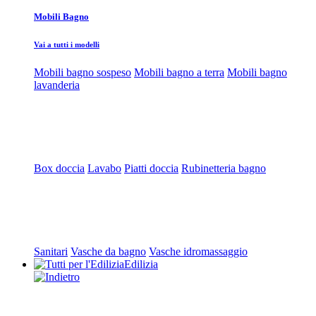
Mobili Bagno
Vai a tutti i modelli
Mobili bagno sospeso
Mobili bagno a terra
Mobili bagno
lavanderia
Box doccia
Lavabo
Piatti doccia
Rubinetteria bagno
Sanitari
Vasche da bagno
Vasche idromassaggio
Edilizia