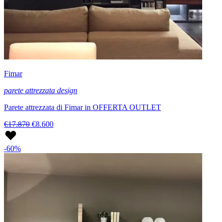
Fimar
parete attrezzata design
Parete attrezzata di Fimar in OFFERTA OUTLET
€17.870
€8.600
-60%