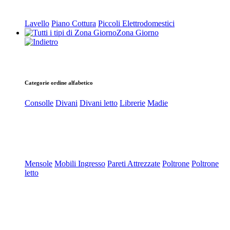
Lavello
Piano Cottura
Piccoli Elettrodomestici
Zona Giorno
Categorie ordine alfabetico
Consolle
Divani
Divani letto
Librerie
Madie
Mensole
Mobili Ingresso
Pareti Attrezzate
Poltrone
Poltrone
letto