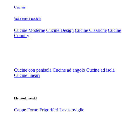
Cucine
Vai a tutti i modelli
Cucine Moderne
Cucine Design
Cucine Classiche
Cucine
Country
Cucine con penisola
Cucine ad angolo
Cucine ad isola
Cucine lineari
Elettrodomestici
Cappe
Forno
Frigoriferi
Lavastoviglie