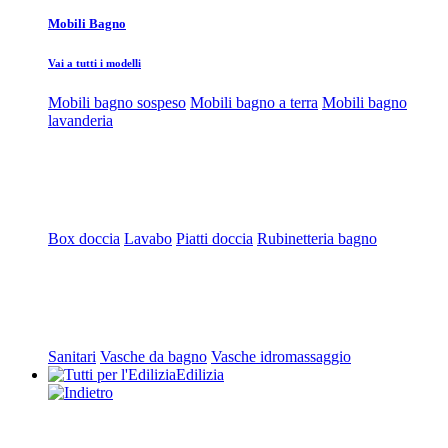
Mobili Bagno
Vai a tutti i modelli
Mobili bagno sospeso
Mobili bagno a terra
Mobili bagno
lavanderia
Box doccia
Lavabo
Piatti doccia
Rubinetteria bagno
Sanitari
Vasche da bagno
Vasche idromassaggio
Edilizia