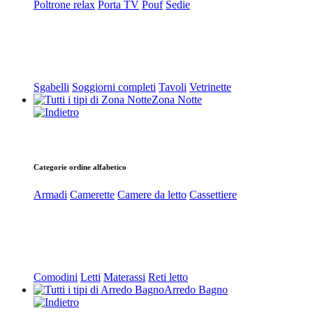
Poltrone relax
Porta TV
Pouf
Sedie
Sgabelli
Soggiorni completi
Tavoli
Vetrinette
Zona Notte
Categorie ordine alfabetico
Armadi
Camerette
Camere da letto
Cassettiere
Comodini
Letti
Materassi
Reti letto
Arredo Bagno