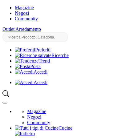
Magazine
Negozi
Community
Outlet Arredamento
Preferiti
Ricerche
Trend
Posta
Accedi
Accedi
Magazine
Negozi
Community
Cucine