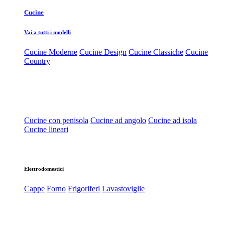
Cucine
Vai a tutti i modelli
Cucine Moderne
Cucine Design
Cucine Classiche
Cucine
Country
Cucine con penisola
Cucine ad angolo
Cucine ad isola
Cucine lineari
Elettrodomestici
Cappe
Forno
Frigoriferi
Lavastoviglie