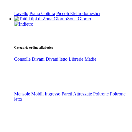
Lavello
Piano Cottura
Piccoli Elettrodomestici
Zona Giorno
Categorie ordine alfabetico
Consolle
Divani
Divani letto
Librerie
Madie
Mensole
Mobili Ingresso
Pareti Attrezzate
Poltrone
Poltrone
letto