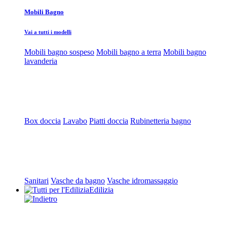
Mobili Bagno
Vai a tutti i modelli
Mobili bagno sospeso
Mobili bagno a terra
Mobili bagno
lavanderia
Box doccia
Lavabo
Piatti doccia
Rubinetteria bagno
Sanitari
Vasche da bagno
Vasche idromassaggio
Edilizia