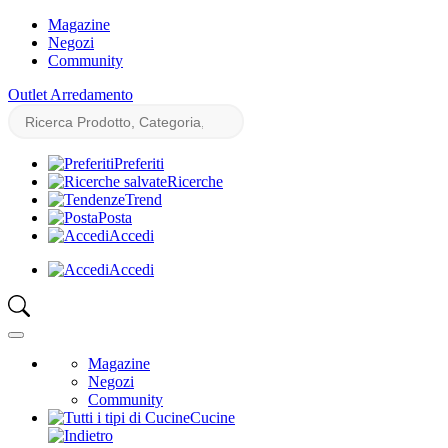
Magazine
Negozi
Community
Outlet Arredamento
Preferiti
Ricerche
Trend
Posta
Accedi
Accedi
Magazine
Negozi
Community
Cucine