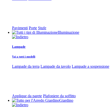
Pavimenti
Porte
Stufe
Illuminazione
Lampade
Vai a tutti i modelli
Lampade da terra
Lampade da tavolo
Lampade a sospensione
Applique da parete
Plafoniere da soffitto
Giardino