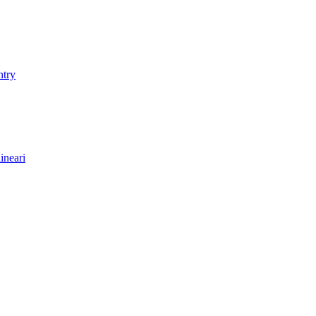
ntry
ineari