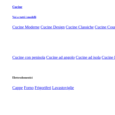
Cucine
Vai a tutti i modelli
Cucine Moderne
Cucine Design
Cucine Classiche
Cucine Cou
Cucine con penisola
Cucine ad angolo
Cucine ad isola
Cucine l
Elettrodomestici
Cappe
Forno
Frigoriferi
Lavastoviglie