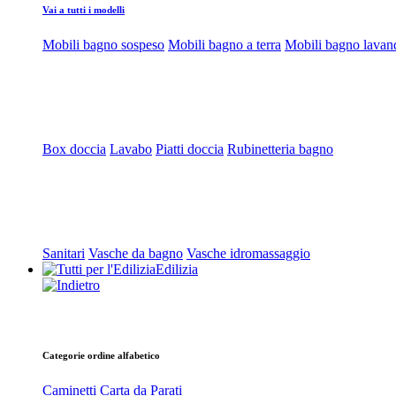
Vai a tutti i modelli
Mobili bagno sospeso
Mobili bagno a terra
Mobili bagno lavan
Box doccia
Lavabo
Piatti doccia
Rubinetteria bagno
Sanitari
Vasche da bagno
Vasche idromassaggio
Edilizia
Categorie ordine alfabetico
Caminetti
Carta da Parati