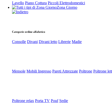
Lavello
Piano Cottura
Piccoli Elettrodomestici
Zona Giorno
Categorie ordine alfabetico
Consolle
Divani
Divani letto
Librerie
Madie
Mensole
Mobili Ingresso
Pareti Attrezzate
Poltrone
Poltrone let
Poltrone relax
Porta TV
Pouf
Sedie