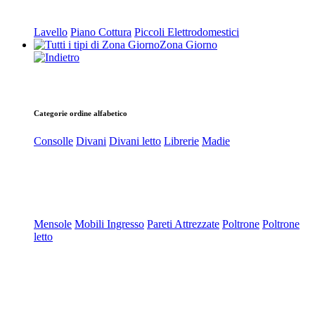
Lavello
Piano Cottura
Piccoli Elettrodomestici
Zona Giorno
Categorie ordine alfabetico
Consolle
Divani
Divani letto
Librerie
Madie
Mensole
Mobili Ingresso
Pareti Attrezzate
Poltrone
Poltrone
letto