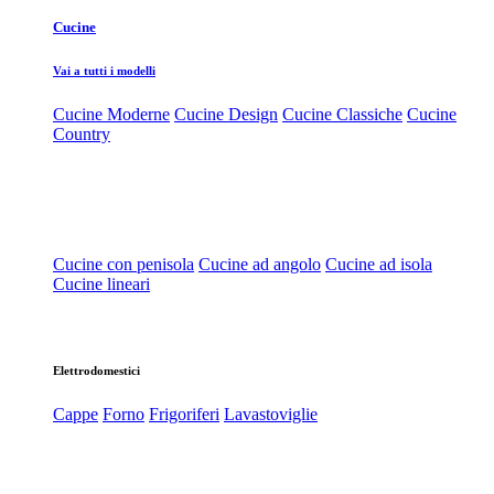
Cucine
Vai a tutti i modelli
Cucine Moderne
Cucine Design
Cucine Classiche
Cucine
Country
Cucine con penisola
Cucine ad angolo
Cucine ad isola
Cucine lineari
Elettrodomestici
Cappe
Forno
Frigoriferi
Lavastoviglie