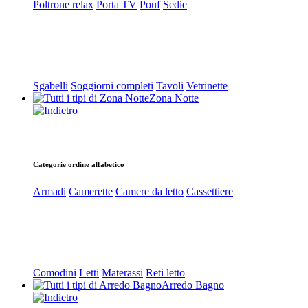
Poltrone relax
Porta TV
Pouf
Sedie
Sgabelli
Soggiorni completi
Tavoli
Vetrinette
Zona Notte
Categorie ordine alfabetico
Armadi
Camerette
Camere da letto
Cassettiere
Comodini
Letti
Materassi
Reti letto
Arredo Bagno