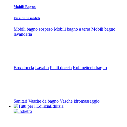
Mobili Bagno
Vai a tutti i modelli
Mobili bagno sospeso
Mobili bagno a terra
Mobili bagno
lavanderia
Box doccia
Lavabo
Piatti doccia
Rubinetteria bagno
Sanitari
Vasche da bagno
Vasche idromassaggio
Edilizia