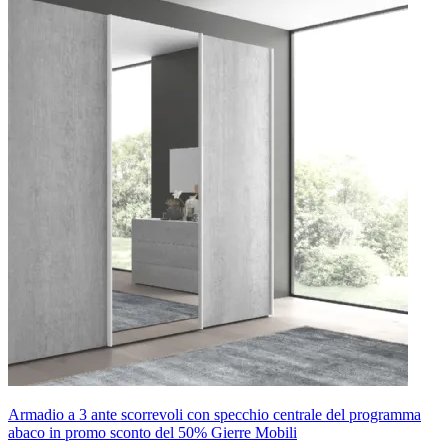
Armadio a 3 ante scorrevoli con specchio centrale del programma
abaco in promo sconto del 50% Gierre Mobili