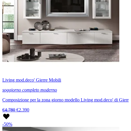
Living mod.deco' Gierre Mobili
soggiorno completo moderno
Composizione per la zona giorno modello Living mod.deco' di Gierr
€4.780
€2.390
-50%