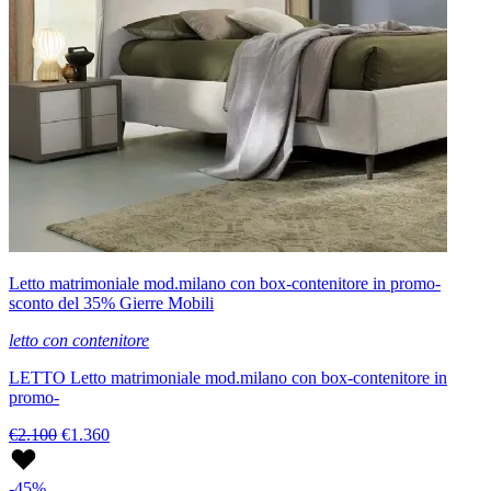
Letto matrimoniale mod.milano con box-contenitore in promo-
sconto del 35% Gierre Mobili
letto con contenitore
LETTO Letto matrimoniale mod.milano con box-contenitore in
promo-
€2.100
€1.360
-45%