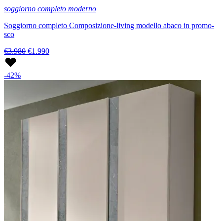
soggiorno completo moderno
Soggiorno completo Composizione-living modello abaco in promo-
sco
€3.980
€1.990
-42%