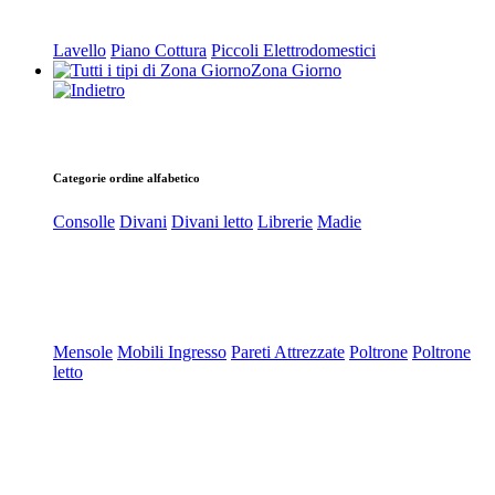
Lavello
Piano Cottura
Piccoli Elettrodomestici
Zona Giorno
Categorie ordine alfabetico
Consolle
Divani
Divani letto
Librerie
Madie
Mensole
Mobili Ingresso
Pareti Attrezzate
Poltrone
Poltrone
letto