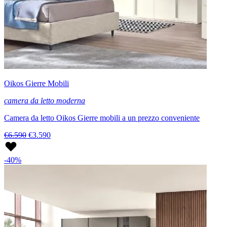
Oikos Gierre Mobili
camera da letto moderna
Camera da letto Oikos Gierre mobili a un prezzo conveniente
€6.590
€3.590
-40%