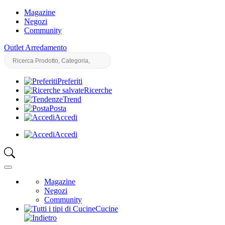
Magazine
Negozi
Community
Outlet Arredamento
Preferiti
Ricerche
Trend
Posta
Accedi
Accedi
Magazine
Negozi
Community
Cucine