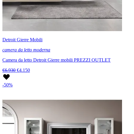
Detroit Gierre Mobili
camera da letto moderna
Camera da letto Detroit Gierre mobili PREZZI OUTLET
€6.930
€4.150
-50%