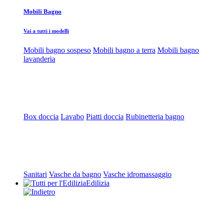
Mobili Bagno
Vai a tutti i modelli
Mobili bagno sospeso
Mobili bagno a terra
Mobili bagno
lavanderia
Box doccia
Lavabo
Piatti doccia
Rubinetteria bagno
Sanitari
Vasche da bagno
Vasche idromassaggio
Edilizia