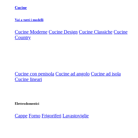
Cucine
Vai a tutti i modelli
Cucine Moderne
Cucine Design
Cucine Classiche
Cucine
Country
Cucine con penisola
Cucine ad angolo
Cucine ad isola
Cucine lineari
Elettrodomestici
Cappe
Forno
Frigoriferi
Lavastoviglie