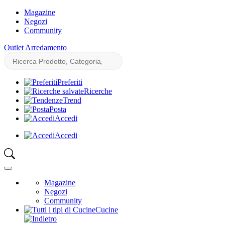
Magazine
Negozi
Community
Outlet Arredamento
Preferiti
Ricerche
Trend
Posta
Accedi
Accedi
Magazine
Negozi
Community
Cucine