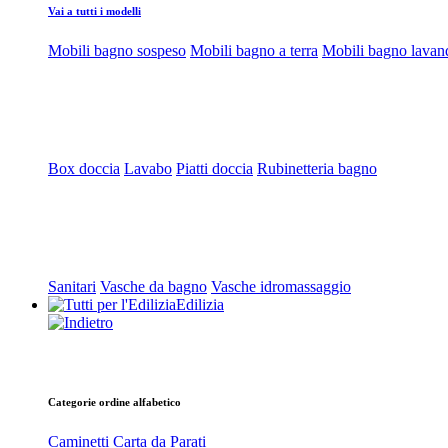
Vai a tutti i modelli
Mobili bagno sospeso
Mobili bagno a terra
Mobili bagno lavan
Box doccia
Lavabo
Piatti doccia
Rubinetteria bagno
Sanitari
Vasche da bagno
Vasche idromassaggio
Edilizia
Categorie ordine alfabetico
Caminetti
Carta da Parati