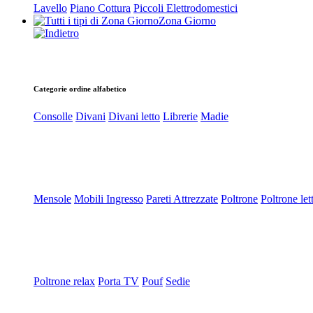
Lavello
Piano Cottura
Piccoli Elettrodomestici
Zona Giorno
Categorie ordine alfabetico
Consolle
Divani
Divani letto
Librerie
Madie
Mensole
Mobili Ingresso
Pareti Attrezzate
Poltrone
Poltrone let
Poltrone relax
Porta TV
Pouf
Sedie