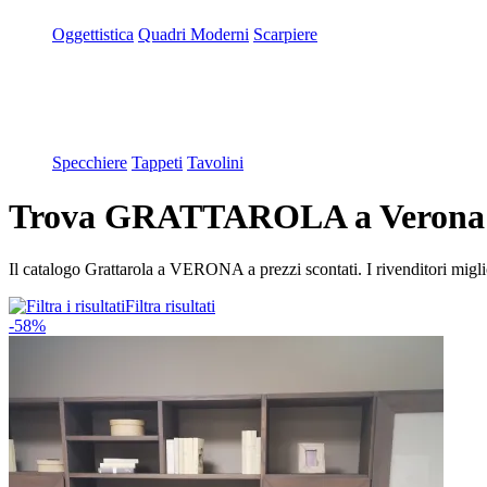
Oggettistica
Quadri Moderni
Scarpiere
Specchiere
Tappeti
Tavolini
Trova GRATTAROLA a Verona 
Il catalogo Grattarola a VERONA a prezzi scontati. I rivenditori mi
Filtra risultati
-58%