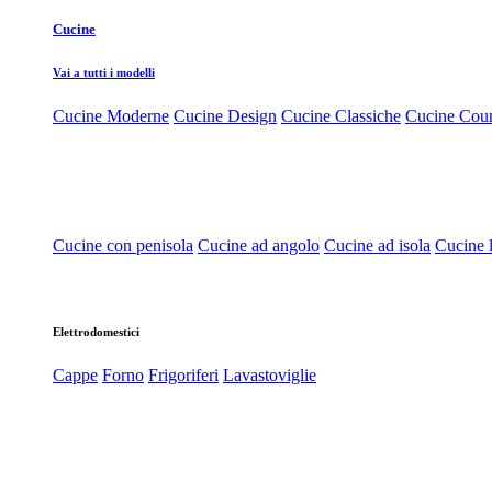
Cucine
Vai a tutti i modelli
Cucine Moderne
Cucine Design
Cucine Classiche
Cucine Cou
Cucine con penisola
Cucine ad angolo
Cucine ad isola
Cucine l
Elettrodomestici
Cappe
Forno
Frigoriferi
Lavastoviglie