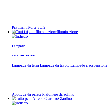
Pavimenti
Porte
Stufe
Illuminazione
Lampade
Vai a tutti i modelli
Lampade da terra
Lampade da tavolo
Lampade a sospensione
Applique da parete
Plafoniere da soffitto
Giardino