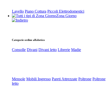
Lavello
Piano Cottura
Piccoli Elettrodomestici
Zona Giorno
Categorie ordine alfabetico
Consolle
Divani
Divani letto
Librerie
Madie
Mensole
Mobili Ingresso
Pareti Attrezzate
Poltrone
Poltrone
letto