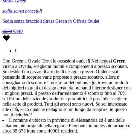
Strass Green
sedia senza braccioli
Sedia senza braccioli Strass Green in Offerta Outlet
€630
€440
1
Con Green a Ovada Trovi le occasioni outlet|!| Nei negozi
Green
vicino a Ovada, sceglierai mobili e complementi a prezzo scontato.
Se desideri un pezzo di arredo di design a prezzo Outlet e stai
pensando di scoprire varie proposte a prezzo scontato, allora ti
consigliamo di scoprire il nostro outlet online. Qui troverai prodotti
dei migliori marchi di design creati da preparati interior designer con
i migliori prezzi. Il prezzo dell'arredamento è scontato fino al 70%
sul listino delle aziende produttrici produttrici; è possibile scegliere
nella serie di prodotti. Tutti gli arredi sono nuovi. Se sei interessato
alle città, ecco qualche dettaglio su un luogo da scoprire: in questo
non ti deluderà!
Il comune è ubicato in provincia di Alessandria ed è una delle
cittadine più originali nella regione Piemonte: in un tessuto urbano di
circa 35,373 kmq conta 40001 residenti.