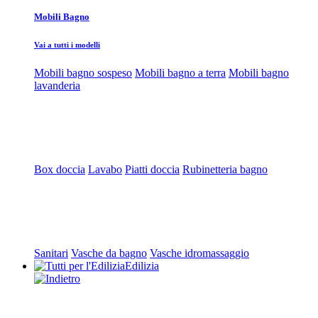
Mobili Bagno
Vai a tutti i modelli
Mobili bagno sospeso
Mobili bagno a terra
Mobili bagno
lavanderia
Box doccia
Lavabo
Piatti doccia
Rubinetteria bagno
Sanitari
Vasche da bagno
Vasche idromassaggio
Edilizia