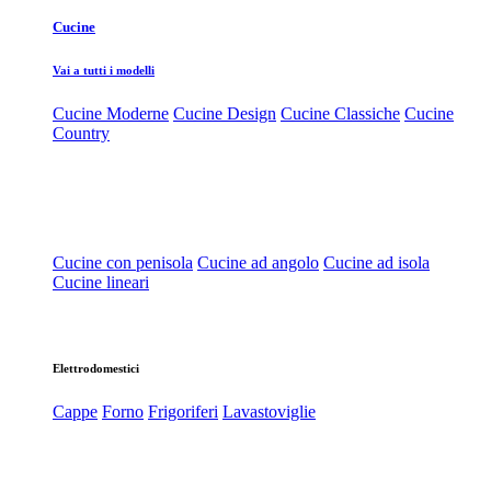
Cucine
Vai a tutti i modelli
Cucine Moderne
Cucine Design
Cucine Classiche
Cucine
Country
Cucine con penisola
Cucine ad angolo
Cucine ad isola
Cucine lineari
Elettrodomestici
Cappe
Forno
Frigoriferi
Lavastoviglie