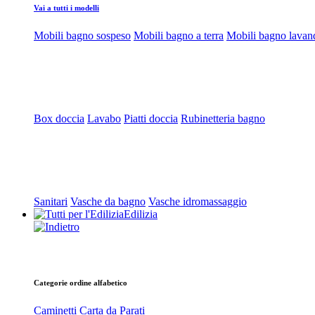
Vai a tutti i modelli
Mobili bagno sospeso
Mobili bagno a terra
Mobili bagno lavan
Box doccia
Lavabo
Piatti doccia
Rubinetteria bagno
Sanitari
Vasche da bagno
Vasche idromassaggio
Edilizia
Categorie ordine alfabetico
Caminetti
Carta da Parati