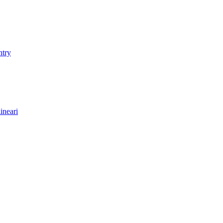
ntry
ineari