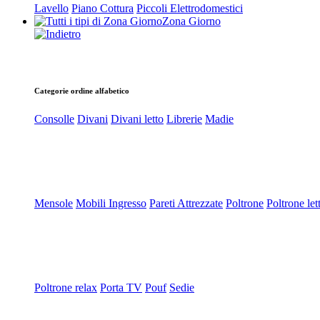
Lavello
Piano Cottura
Piccoli Elettrodomestici
Zona Giorno
Categorie ordine alfabetico
Consolle
Divani
Divani letto
Librerie
Madie
Mensole
Mobili Ingresso
Pareti Attrezzate
Poltrone
Poltrone let
Poltrone relax
Porta TV
Pouf
Sedie