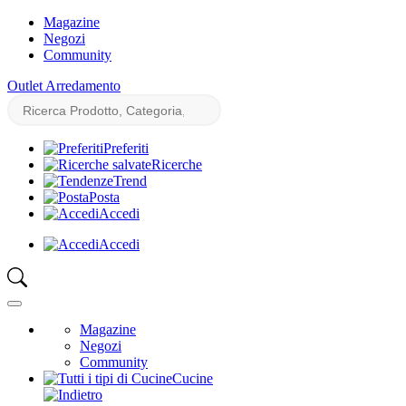
Magazine
Negozi
Community
Outlet Arredamento
Preferiti
Ricerche
Trend
Posta
Accedi
Accedi
Magazine
Negozi
Community
Cucine