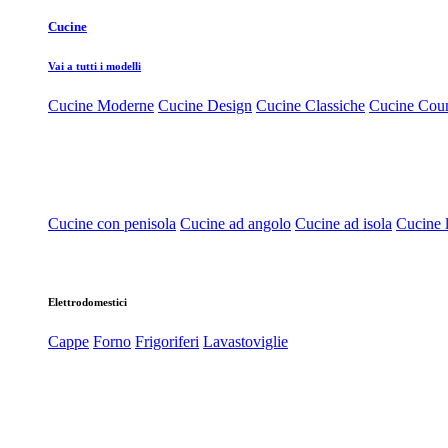
Cucine
Vai a tutti i modelli
Cucine Moderne
Cucine Design
Cucine Classiche
Cucine Cou
Cucine con penisola
Cucine ad angolo
Cucine ad isola
Cucine l
Elettrodomestici
Cappe
Forno
Frigoriferi
Lavastoviglie