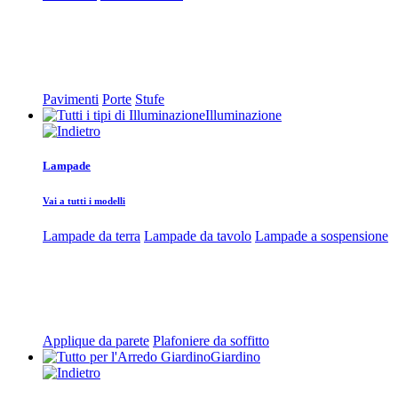
Pavimenti
Porte
Stufe
Illuminazione
Lampade
Vai a tutti i modelli
Lampade da terra
Lampade da tavolo
Lampade a sospensione
Applique da parete
Plafoniere da soffitto
Giardino