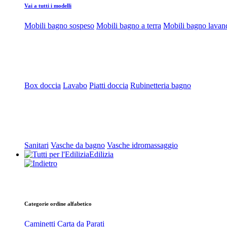
Vai a tutti i modelli
Mobili bagno sospeso
Mobili bagno a terra
Mobili bagno lavan
Box doccia
Lavabo
Piatti doccia
Rubinetteria bagno
Sanitari
Vasche da bagno
Vasche idromassaggio
Edilizia
Categorie ordine alfabetico
Caminetti
Carta da Parati