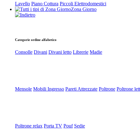
Lavello
Piano Cottura
Piccoli Elettrodomestici
Zona Giorno
Categorie ordine alfabetico
Consolle
Divani
Divani letto
Librerie
Madie
Mensole
Mobili Ingresso
Pareti Attrezzate
Poltrone
Poltrone let
Poltrone relax
Porta TV
Pouf
Sedie