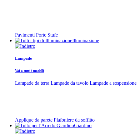
Pavimenti
Porte
Stufe
Illuminazione
Lampade
Vai a tutti i modelli
Lampade da terra
Lampade da tavolo
Lampade a sospensione
Applique da parete
Plafoniere da soffitto
Giardino