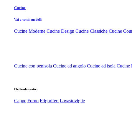
Cucine
Vai a tutti i modelli
Cucine Moderne
Cucine Design
Cucine Classiche
Cucine Cou
Cucine con penisola
Cucine ad angolo
Cucine ad isola
Cucine l
Elettrodomestici
Cappe
Forno
Frigoriferi
Lavastoviglie