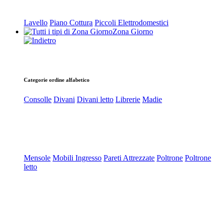
Lavello
Piano Cottura
Piccoli Elettrodomestici
Zona Giorno
Categorie ordine alfabetico
Consolle
Divani
Divani letto
Librerie
Madie
Mensole
Mobili Ingresso
Pareti Attrezzate
Poltrone
Poltrone
letto