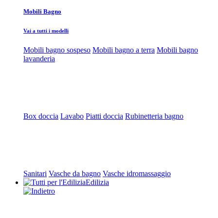
Mobili Bagno
Vai a tutti i modelli
Mobili bagno sospeso
Mobili bagno a terra
Mobili bagno
lavanderia
Box doccia
Lavabo
Piatti doccia
Rubinetteria bagno
Sanitari
Vasche da bagno
Vasche idromassaggio
Edilizia