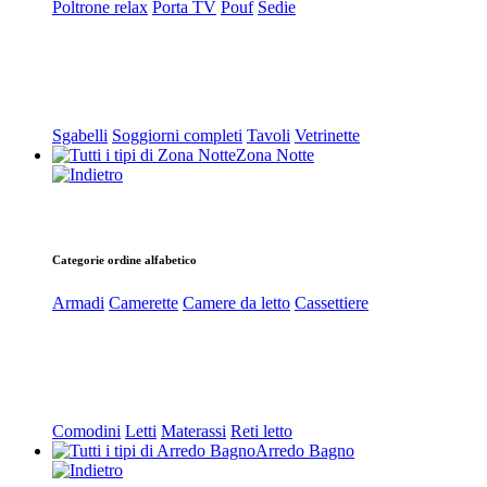
Poltrone relax
Porta TV
Pouf
Sedie
Sgabelli
Soggiorni completi
Tavoli
Vetrinette
Zona Notte
Categorie ordine alfabetico
Armadi
Camerette
Camere da letto
Cassettiere
Comodini
Letti
Materassi
Reti letto
Arredo Bagno