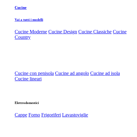
Cucine
Vai a tutti i modelli
Cucine Moderne
Cucine Design
Cucine Classiche
Cucine
Country
Cucine con penisola
Cucine ad angolo
Cucine ad isola
Cucine lineari
Elettrodomestici
Cappe
Forno
Frigoriferi
Lavastoviglie