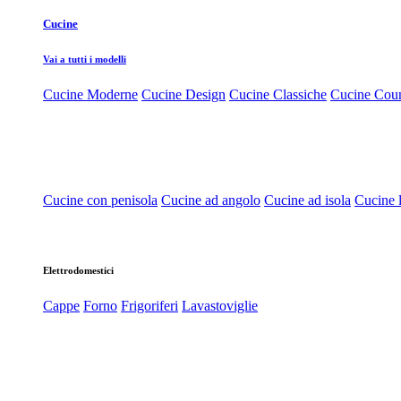
Cucine
Vai a tutti i modelli
Cucine Moderne
Cucine Design
Cucine Classiche
Cucine Cou
Cucine con penisola
Cucine ad angolo
Cucine ad isola
Cucine l
Elettrodomestici
Cappe
Forno
Frigoriferi
Lavastoviglie