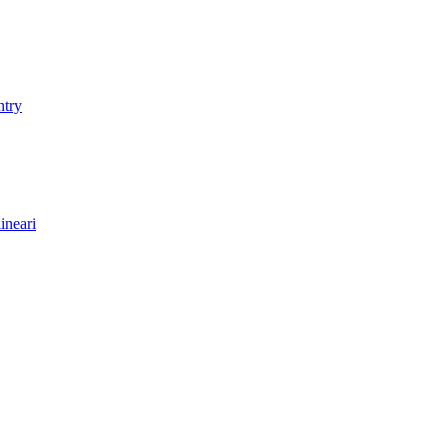
ntry
ineari