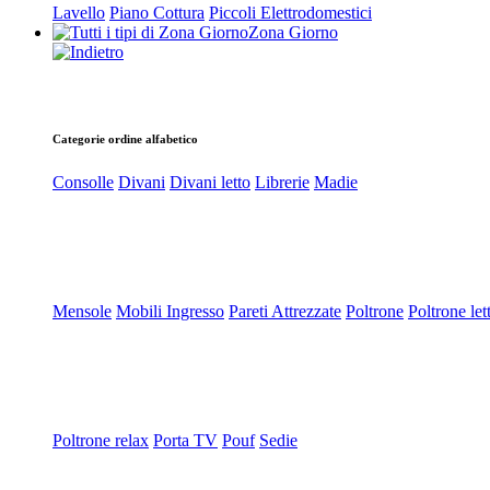
Lavello
Piano Cottura
Piccoli Elettrodomestici
Zona Giorno
Categorie ordine alfabetico
Consolle
Divani
Divani letto
Librerie
Madie
Mensole
Mobili Ingresso
Pareti Attrezzate
Poltrone
Poltrone let
Poltrone relax
Porta TV
Pouf
Sedie