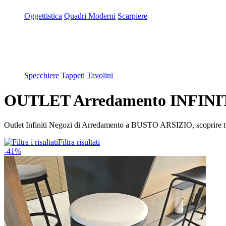
Oggettistica
Quadri Moderni
Scarpiere
Specchiere
Tappeti
Tavolini
OUTLET Arredamento INFINITI
Outlet Infiniti Negozi di Arredamento a BUSTO ARSIZIO, scoprire tutte
Filtra risultati
-41%