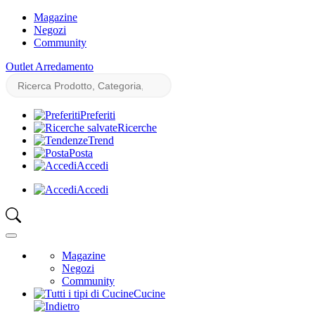
Magazine
Negozi
Community
Outlet Arredamento
Preferiti
Ricerche
Trend
Posta
Accedi
Accedi
Magazine
Negozi
Community
Cucine