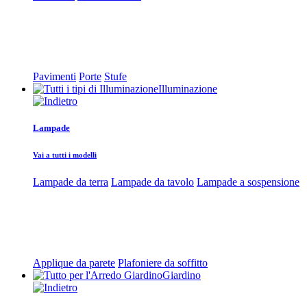
Pavimenti
Porte
Stufe
Illuminazione
Lampade
Vai a tutti i modelli
Lampade da terra
Lampade da tavolo
Lampade a sospensione
Applique da parete
Plafoniere da soffitto
Giardino