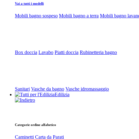
Vai a tutti i modelli
Mobili bagno sospeso
Mobili bagno a terra
Mobili bagno lavan
Box doccia
Lavabo
Piatti doccia
Rubinetteria bagno
Sanitari
Vasche da bagno
Vasche idromassaggio
Edilizia
Categorie ordine alfabetico
Caminetti
Carta da Parati