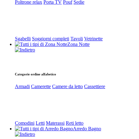
Poltrone relax
Porta TV
Pouf
Sedie
Sgabelli
Soggiorni completi
Tavoli
Vetrinette
Zona Notte
Categorie ordine alfabetico
Armadi
Camerette
Camere da letto
Cassettiere
Comodini
Letti
Materassi
Reti letto
Arredo Bagno