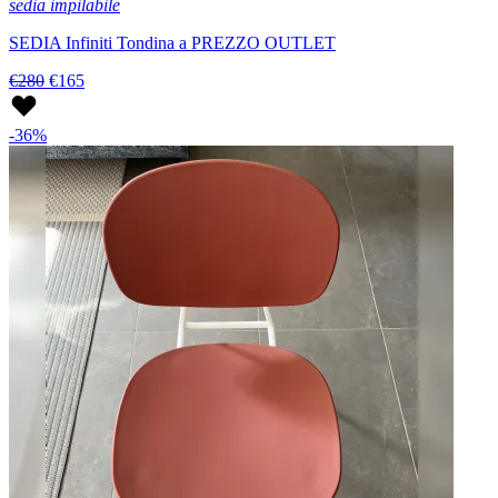
sedia impilabile
SEDIA Infiniti Tondina a PREZZO OUTLET
€280
€165
-36%