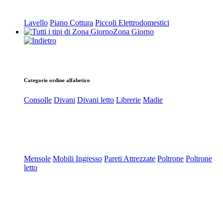
Lavello
Piano Cottura
Piccoli Elettrodomestici
Zona Giorno
Categorie ordine alfabetico
Consolle
Divani
Divani letto
Librerie
Madie
Mensole
Mobili Ingresso
Pareti Attrezzate
Poltrone
Poltrone
letto