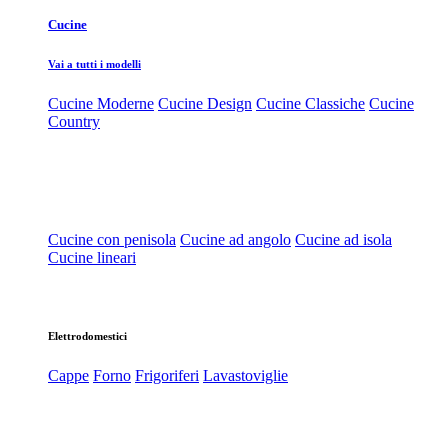
Cucine
Vai a tutti i modelli
Cucine Moderne
Cucine Design
Cucine Classiche
Cucine
Country
Cucine con penisola
Cucine ad angolo
Cucine ad isola
Cucine lineari
Elettrodomestici
Cappe
Forno
Frigoriferi
Lavastoviglie