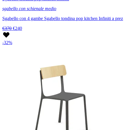
sgabello con schienale medio
Sgabello con 4 gambe Sgabello tondina pop kitchen Infiniti a prez
€370
€240
-32%