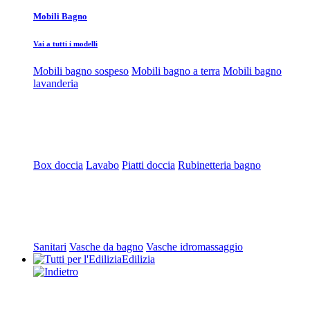
Mobili Bagno
Vai a tutti i modelli
Mobili bagno sospeso
Mobili bagno a terra
Mobili bagno
lavanderia
Box doccia
Lavabo
Piatti doccia
Rubinetteria bagno
Sanitari
Vasche da bagno
Vasche idromassaggio
Edilizia