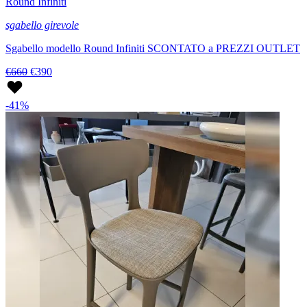
Round Infiniti
sgabello girevole
Sgabello modello Round Infiniti SCONTATO a PREZZI OUTLET
€660
€390
-41%