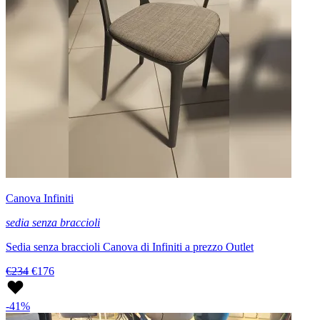
Canova Infiniti
sedia senza braccioli
Sedia senza braccioli Canova di Infiniti a prezzo Outlet
€234
€176
-41%