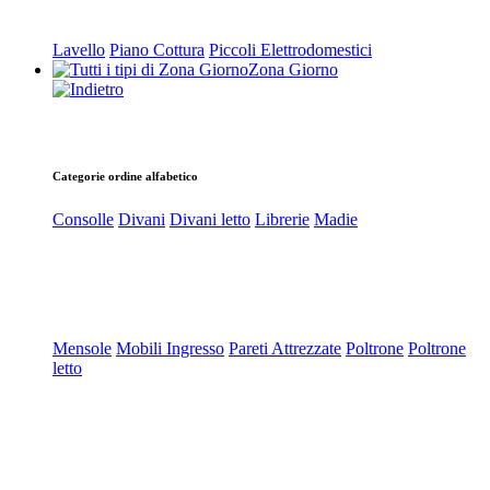
Lavello
Piano Cottura
Piccoli Elettrodomestici
Zona Giorno
Categorie ordine alfabetico
Consolle
Divani
Divani letto
Librerie
Madie
Mensole
Mobili Ingresso
Pareti Attrezzate
Poltrone
Poltrone
letto