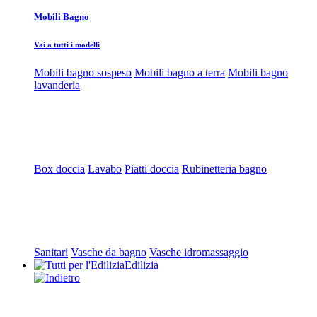
Mobili Bagno
Vai a tutti i modelli
Mobili bagno sospeso
Mobili bagno a terra
Mobili bagno
lavanderia
Box doccia
Lavabo
Piatti doccia
Rubinetteria bagno
Sanitari
Vasche da bagno
Vasche idromassaggio
Edilizia