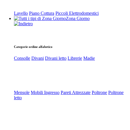
Lavello
Piano Cottura
Piccoli Elettrodomestici
Zona Giorno
Categorie ordine alfabetico
Consolle
Divani
Divani letto
Librerie
Madie
Mensole
Mobili Ingresso
Pareti Attrezzate
Poltrone
Poltrone
letto