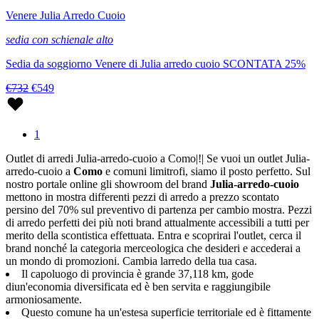
Venere Julia Arredo Cuoio
sedia con schienale alto
Sedia da soggiorno Venere di Julia arredo cuoio SCONTATA 25%
€732
€549
1
Outlet di arredi Julia-arredo-cuoio a Como|!| Se vuoi un outlet Julia-
arredo-cuoio a
Como
e comuni limitrofi, siamo il posto perfetto. Sul
nostro portale online gli showroom del brand
Julia-arredo-cuoio
mettono in mostra differenti pezzi di arredo a prezzo scontato
persino del 70% sul preventivo di partenza per cambio mostra. Pezzi
di arredo perfetti dei più noti brand attualmente accessibili a tutti per
merito della scontistica effettuata. Entra e scoprirai l'outlet, cerca il
brand nonché la categoria merceologica che desideri e accederai a
un mondo di promozioni. Cambia larredo della tua casa.
Il capoluogo di provincia è grande 37,118 km, gode
diun'economia diversificata ed è ben servita e raggiungibile
armoniosamente.
Questo comune ha un'estesa superficie territoriale ed è fittamente