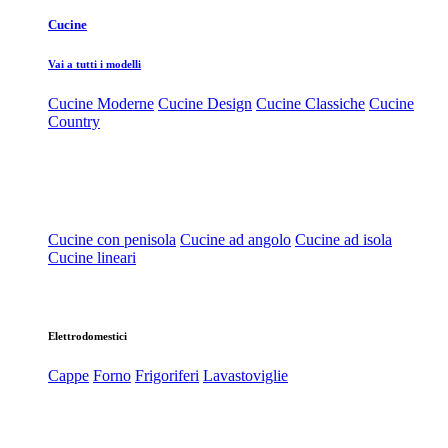
Cucine
Vai a tutti i modelli
Cucine Moderne
Cucine Design
Cucine Classiche
Cucine
Country
Cucine con penisola
Cucine ad angolo
Cucine ad isola
Cucine lineari
Elettrodomestici
Cappe
Forno
Frigoriferi
Lavastoviglie