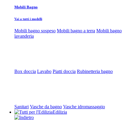
Mobili Bagno
Vai a tutti i modelli
Mobili bagno sospeso
Mobili bagno a terra
Mobili bagno
lavanderia
Box doccia
Lavabo
Piatti doccia
Rubinetteria bagno
Sanitari
Vasche da bagno
Vasche idromassaggio
Edilizia