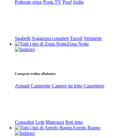
Poltrone relax
Porta TV
Pouf
Sedie
Sgabelli
Soggiorni completi
Tavoli
Vetrinette
Zona Notte
Categorie ordine alfabetico
Armadi
Camerette
Camere da letto
Cassettiere
Comodini
Letti
Materassi
Reti letto
Arredo Bagno