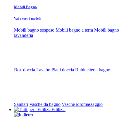
Mobili Bagno
Vai a tutti i modelli
Mobili bagno sospeso
Mobili bagno a terra
Mobili bagno
lavanderia
Box doccia
Lavabo
Piatti doccia
Rubinetteria bagno
Sanitari
Vasche da bagno
Vasche idromassaggio
Edilizia