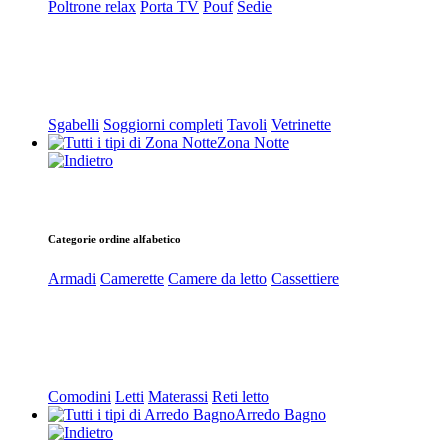
Poltrone relax
Porta TV
Pouf
Sedie
Sgabelli
Soggiorni completi
Tavoli
Vetrinette
Zona Notte
Categorie ordine alfabetico
Armadi
Camerette
Camere da letto
Cassettiere
Comodini
Letti
Materassi
Reti letto
Arredo Bagno