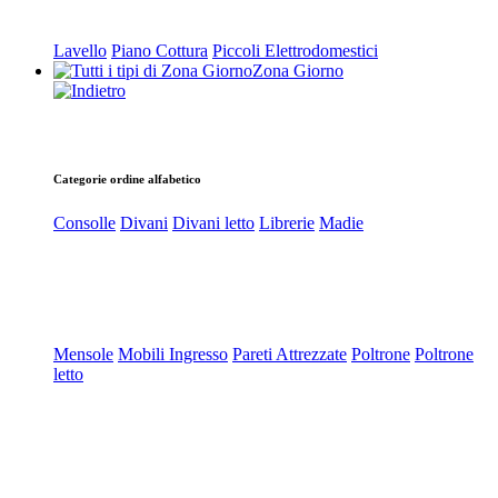
Lavello
Piano Cottura
Piccoli Elettrodomestici
Zona Giorno
Categorie ordine alfabetico
Consolle
Divani
Divani letto
Librerie
Madie
Mensole
Mobili Ingresso
Pareti Attrezzate
Poltrone
Poltrone
letto