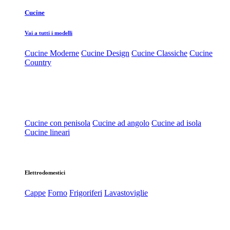
Cucine
Vai a tutti i modelli
Cucine Moderne
Cucine Design
Cucine Classiche
Cucine
Country
Cucine con penisola
Cucine ad angolo
Cucine ad isola
Cucine lineari
Elettrodomestici
Cappe
Forno
Frigoriferi
Lavastoviglie