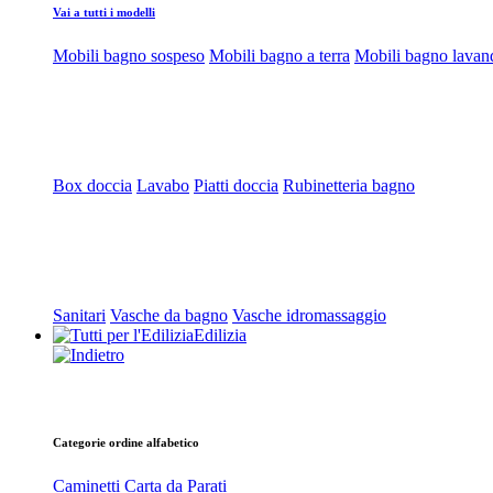
Vai a tutti i modelli
Mobili bagno sospeso
Mobili bagno a terra
Mobili bagno lavan
Box doccia
Lavabo
Piatti doccia
Rubinetteria bagno
Sanitari
Vasche da bagno
Vasche idromassaggio
Edilizia
Categorie ordine alfabetico
Caminetti
Carta da Parati