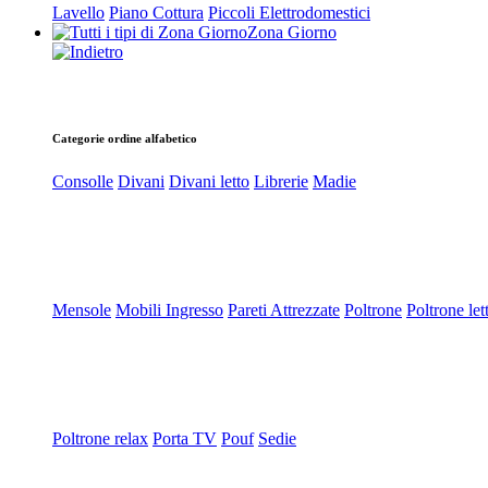
Lavello
Piano Cottura
Piccoli Elettrodomestici
Zona Giorno
Categorie ordine alfabetico
Consolle
Divani
Divani letto
Librerie
Madie
Mensole
Mobili Ingresso
Pareti Attrezzate
Poltrone
Poltrone let
Poltrone relax
Porta TV
Pouf
Sedie