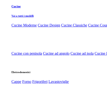
Cucine
Vai a tutti i modelli
Cucine Moderne
Cucine Design
Cucine Classiche
Cucine Cou
Cucine con penisola
Cucine ad angolo
Cucine ad isola
Cucine l
Elettrodomestici
Cappe
Forno
Frigoriferi
Lavastoviglie