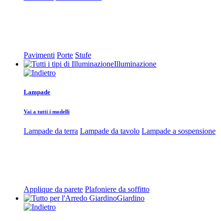
Pavimenti
Porte
Stufe
Illuminazione
Lampade
Vai a tutti i modelli
Lampade da terra
Lampade da tavolo
Lampade a sospensione
Applique da parete
Plafoniere da soffitto
Giardino