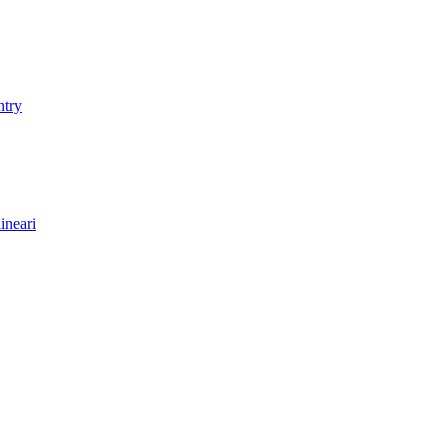
ntry
ineari