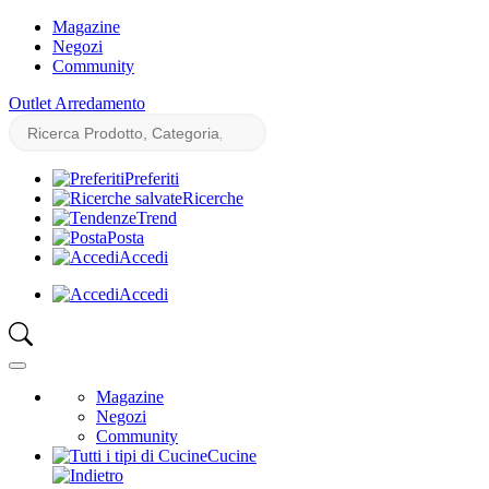
Magazine
Negozi
Community
Outlet Arredamento
Preferiti
Ricerche
Trend
Posta
Accedi
Accedi
Magazine
Negozi
Community
Cucine