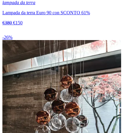
lampada da terra
Lampada da terra Euro 90 con SCONTO 61%
€380
€150
-26%