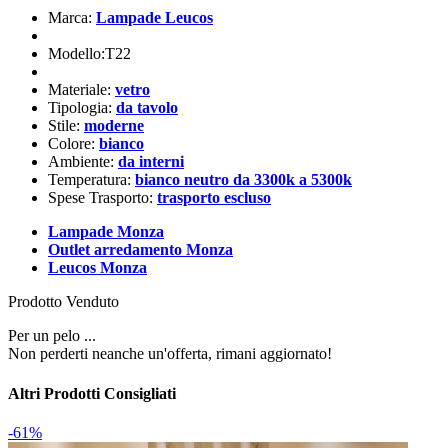
Marca:
Lampade Leucos
Modello:T22
Materiale:
vetro
Tipologia:
da tavolo
Stile:
moderne
Colore:
bianco
Ambiente:
da interni
Temperatura:
bianco neutro da 3300k a 5300k
Spese Trasporto:
trasporto escluso
Lampade Monza
Outlet arredamento Monza
Leucos Monza
Prodotto Venduto
Per un pelo ...
Non perderti neanche un'offerta, rimani aggiornato!
Altri Prodotti Consigliati
-61%