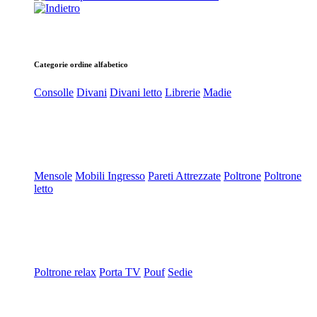
Categorie ordine alfabetico
Consolle
Divani
Divani letto
Librerie
Madie
Mensole
Mobili Ingresso
Pareti Attrezzate
Poltrone
Poltrone
letto
Poltrone relax
Porta TV
Pouf
Sedie