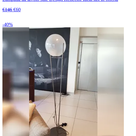
€146
€60
-40%