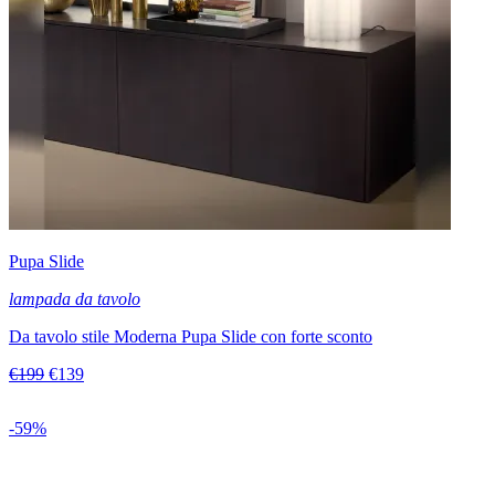
Pupa Slide
lampada da tavolo
Da tavolo stile Moderna Pupa Slide con forte sconto
€199
€139
-59%