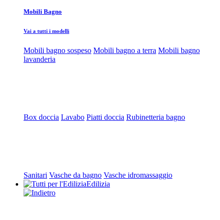
Mobili Bagno
Vai a tutti i modelli
Mobili bagno sospeso
Mobili bagno a terra
Mobili bagno
lavanderia
Box doccia
Lavabo
Piatti doccia
Rubinetteria bagno
Sanitari
Vasche da bagno
Vasche idromassaggio
Edilizia