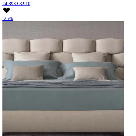
€4.893
€3.910
-25%