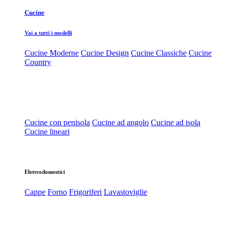
Cucine
Vai a tutti i modelli
Cucine Moderne
Cucine Design
Cucine Classiche
Cucine
Country
Cucine con penisola
Cucine ad angolo
Cucine ad isola
Cucine lineari
Elettrodomestici
Cappe
Forno
Frigoriferi
Lavastoviglie