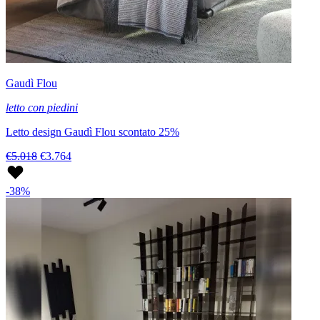
Gaudì Flou
letto con piedini
Letto design Gaudì Flou scontato 25%
€5.018
€3.764
-38%