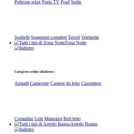
Poltrone relax
Porta TV
Pouf
Sedie
Sgabelli
Soggiorni completi
Tavoli
Vetrinette
Zona Notte
Categorie ordine alfabetico
Armadi
Camerette
Camere da letto
Cassettiere
Comodini
Letti
Materassi
Reti letto
Arredo Bagno