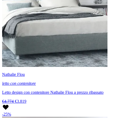
Nathalie Flou
letto con contenitore
Letto design con contenitore Nathalie Flou a prezzo ribassato
€4.774
€3.819
-25%