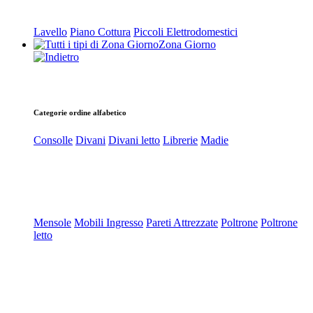
Lavello
Piano Cottura
Piccoli Elettrodomestici
Zona Giorno
Categorie ordine alfabetico
Consolle
Divani
Divani letto
Librerie
Madie
Mensole
Mobili Ingresso
Pareti Attrezzate
Poltrone
Poltrone
letto