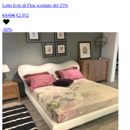
Letto Icon di Flou scontato del 25%
€3.936
€2.952
-60%