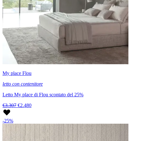
My place Flou
letto con contenitore
Letto My place di Flou scontato del 25%
€3.307
€2.480
-25%