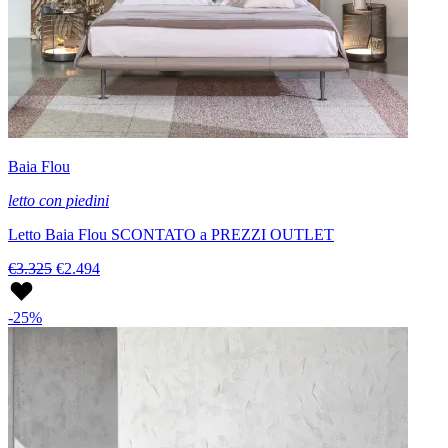
Baia Flou
letto con piedini
Letto Baia Flou SCONTATO a PREZZI OUTLET
€3.325
€2.494
-25%