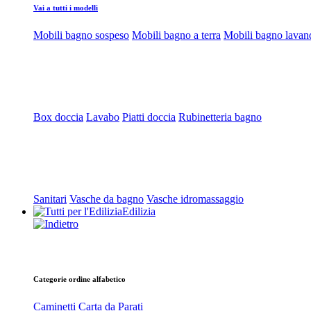
Vai a tutti i modelli
Mobili bagno sospeso
Mobili bagno a terra
Mobili bagno lavan
Box doccia
Lavabo
Piatti doccia
Rubinetteria bagno
Sanitari
Vasche da bagno
Vasche idromassaggio
Edilizia
Categorie ordine alfabetico
Caminetti
Carta da Parati