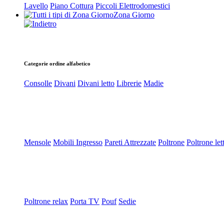
Lavello
Piano Cottura
Piccoli Elettrodomestici
Zona Giorno
Categorie ordine alfabetico
Consolle
Divani
Divani letto
Librerie
Madie
Mensole
Mobili Ingresso
Pareti Attrezzate
Poltrone
Poltrone let
Poltrone relax
Porta TV
Pouf
Sedie