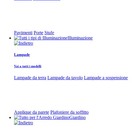
Pavimenti
Porte
Stufe
Illuminazione
Lampade
Vai a tutti i modelli
Lampade da terra
Lampade da tavolo
Lampade a sospensione
Applique da parete
Plafoniere da soffitto
Giardino