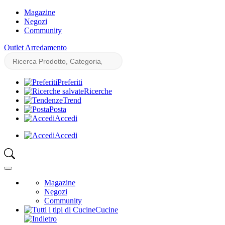
Magazine
Negozi
Community
Outlet Arredamento
Preferiti
Ricerche
Trend
Posta
Accedi
Accedi
Magazine
Negozi
Community
Cucine