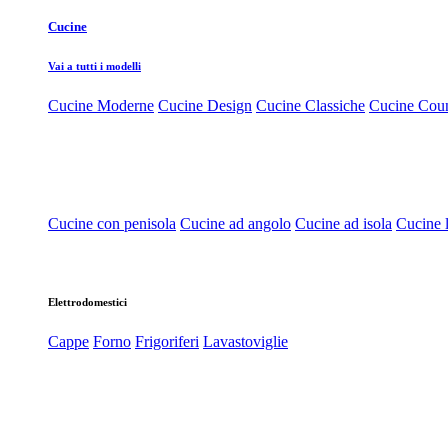
Cucine
Vai a tutti i modelli
Cucine Moderne
Cucine Design
Cucine Classiche
Cucine Cou
Cucine con penisola
Cucine ad angolo
Cucine ad isola
Cucine l
Elettrodomestici
Cappe
Forno
Frigoriferi
Lavastoviglie