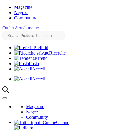
Magazine
Negozi
Community
Outlet Arredamento
Preferiti
Ricerche
Trend
Posta
Accedi
Accedi
Magazine
Negozi
Community
Cucine