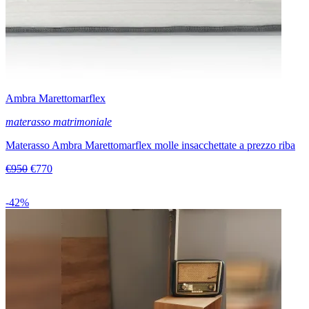
Ambra Marettomarflex
materasso matrimoniale
Materasso Ambra Marettomarflex molle insacchettate a prezzo riba
€950
€770
-42%