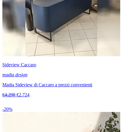
Sideview Caccaro
madia design
Madia Sideview di Caccaro a prezzi convenienti
€4.290
€2.724
-20%