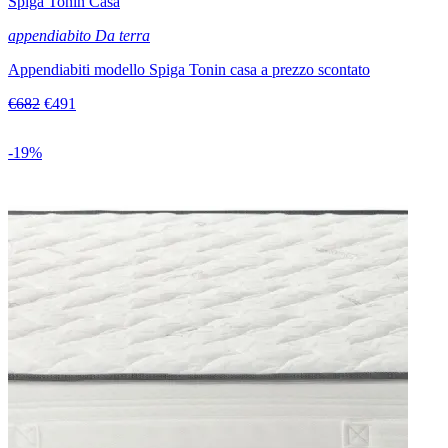
Spiga Tonin Casa
appendiabito Da terra
Appendiabiti modello Spiga Tonin casa a prezzo scontato
€682
€491
-19%