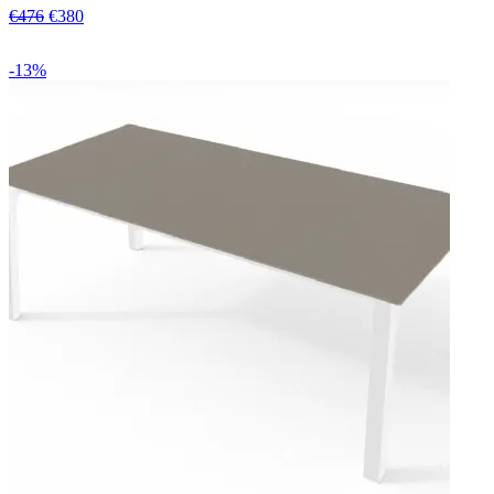
€476
€380
-13%