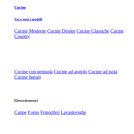
Cucine
Vai a tutti i modelli
Cucine Moderne
Cucine Design
Cucine Classiche
Cucine
Country
Cucine con penisola
Cucine ad angolo
Cucine ad isola
Cucine lineari
Elettrodomestici
Cappe
Forno
Frigoriferi
Lavastoviglie