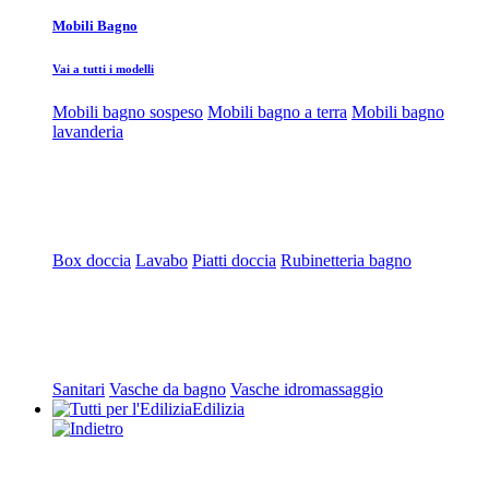
Mobili Bagno
Vai a tutti i modelli
Mobili bagno sospeso
Mobili bagno a terra
Mobili bagno
lavanderia
Box doccia
Lavabo
Piatti doccia
Rubinetteria bagno
Sanitari
Vasche da bagno
Vasche idromassaggio
Edilizia