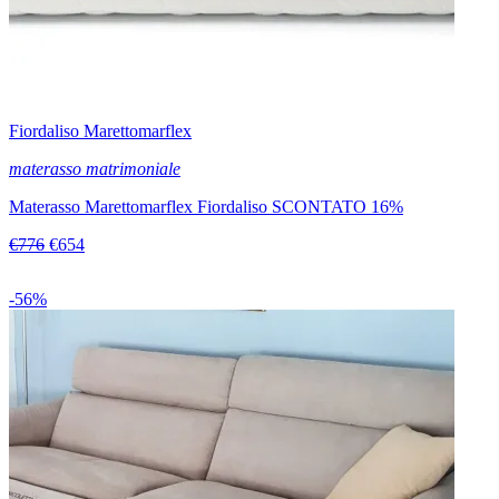
Fiordaliso Marettomarflex
materasso matrimoniale
Materasso Marettomarflex Fiordaliso SCONTATO 16%
€776
€654
-56%