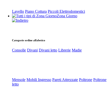
Lavello
Piano Cottura
Piccoli Elettrodomestici
Zona Giorno
Categorie ordine alfabetico
Consolle
Divani
Divani letto
Librerie
Madie
Mensole
Mobili Ingresso
Pareti Attrezzate
Poltrone
Poltrone
letto