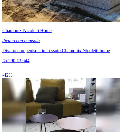
Chamonix Nicoletti Home
divano con penisola
Divano con penisola in Tessuto Chamonix Nicoletti home
€5.590
€3.644
-42%