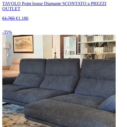
TAVOLO Point house Diamante SCONTATO a PREZZI
OUTLET
€1.765
€1.186
-35%