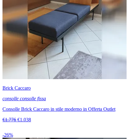
Brick Caccaro
consolle consolle fissa
Consolle Brick Caccaro in stile moderno in Offerta Outlet
€1.776
€1.038
-26%