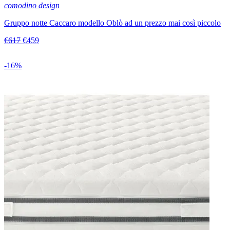
comodino design
Gruppo notte Caccaro modello Oblò ad un prezzo mai così piccolo
€617
€459
-16%