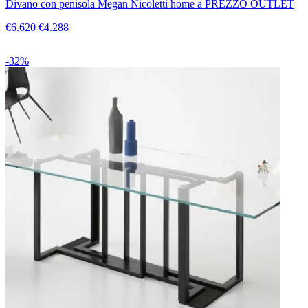
Divano con penisola Megan Nicoletti home a PREZZO OUTLET
€6.620
€4.288
-32%