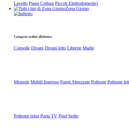
Lavello
Piano Cottura
Piccoli Elettrodomestici
Zona Giorno
Categorie ordine alfabetico
Consolle
Divani
Divani letto
Librerie
Madie
Mensole
Mobili Ingresso
Pareti Attrezzate
Poltrone
Poltrone let
Poltrone relax
Porta TV
Pouf
Sedie