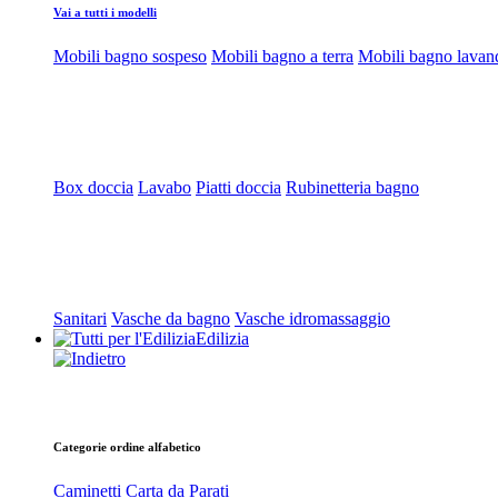
Vai a tutti i modelli
Mobili bagno sospeso
Mobili bagno a terra
Mobili bagno lavan
Box doccia
Lavabo
Piatti doccia
Rubinetteria bagno
Sanitari
Vasche da bagno
Vasche idromassaggio
Edilizia
Categorie ordine alfabetico
Caminetti
Carta da Parati