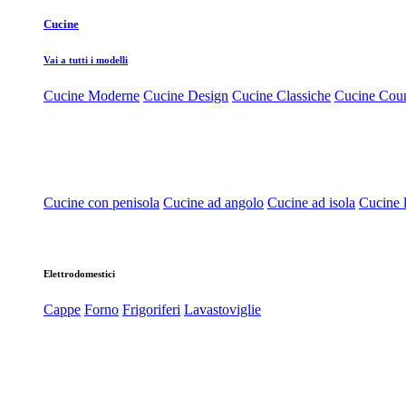
Cucine
Vai a tutti i modelli
Cucine Moderne
Cucine Design
Cucine Classiche
Cucine Cou
Cucine con penisola
Cucine ad angolo
Cucine ad isola
Cucine l
Elettrodomestici
Cappe
Forno
Frigoriferi
Lavastoviglie