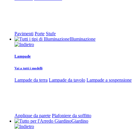
Pavimenti
Porte
Stufe
Illuminazione
Lampade
Vai a tutti i modelli
Lampade da terra
Lampade da tavolo
Lampade a sospensione
Applique da parete
Plafoniere da soffitto
Giardino