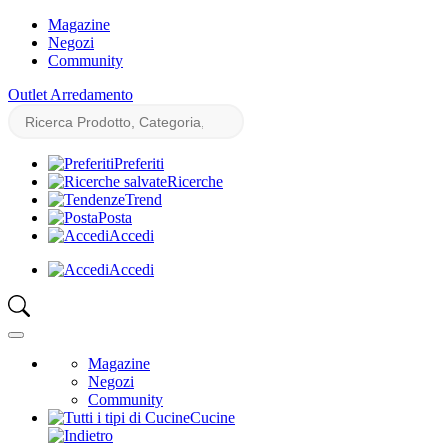
Magazine
Negozi
Community
Outlet Arredamento
Preferiti
Ricerche
Trend
Posta
Accedi
Accedi
Magazine
Negozi
Community
Cucine