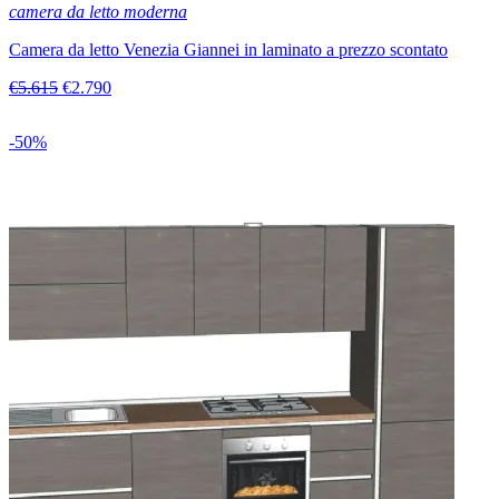
camera da letto moderna
Camera da letto Venezia Giannei in laminato a prezzo scontato
€5.615
€2.790
-50%