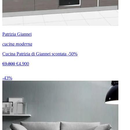
Patrizia Giannei
cucina moderna
Cucina Patrizia di Giannei scontata -50%
€9.800
€4.900
-43%