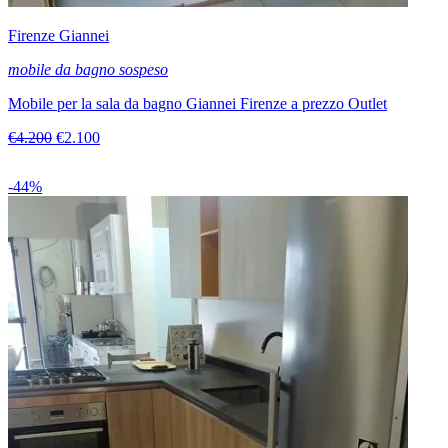
Firenze Giannei
mobile da bagno sospeso
Mobile per la sala da bagno Giannei Firenze a prezzo Outlet
€4.200
€2.100
-44%