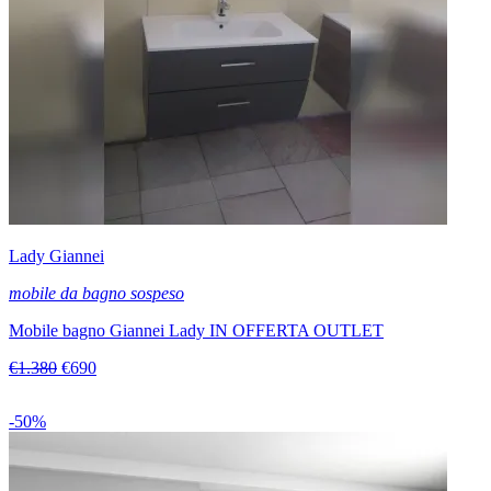
Lady Giannei
mobile da bagno sospeso
Mobile bagno Giannei Lady IN OFFERTA OUTLET
€1.380
€690
-50%