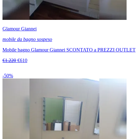
Glamour Giannei
mobile da bagno sospeso
Mobile bagno Glamour Giannei SCONTATO a PREZZI OUTLET
€1.220
€610
-50%