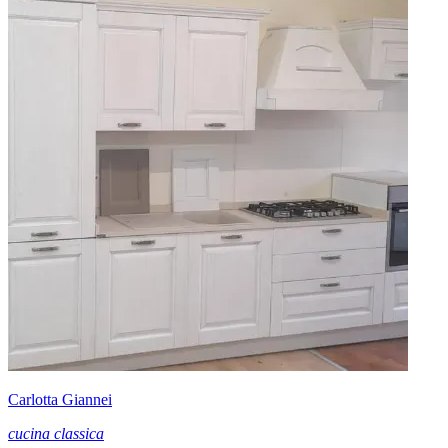
Carlotta Giannei
cucina classica