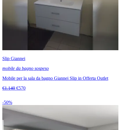
Slip Giannei
mobile da bagno sospeso
Mobile per la sala da bagno Giannei Slip in Offerta Outlet
€1.140
€570
-50%