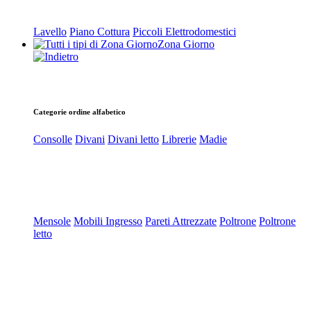
Lavello
Piano Cottura
Piccoli Elettrodomestici
Zona Giorno
Categorie ordine alfabetico
Consolle
Divani
Divani letto
Librerie
Madie
Mensole
Mobili Ingresso
Pareti Attrezzate
Poltrone
Poltrone
letto