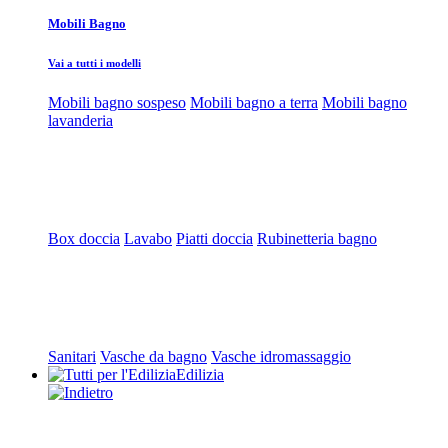
Mobili Bagno
Vai a tutti i modelli
Mobili bagno sospeso
Mobili bagno a terra
Mobili bagno
lavanderia
Box doccia
Lavabo
Piatti doccia
Rubinetteria bagno
Sanitari
Vasche da bagno
Vasche idromassaggio
Edilizia