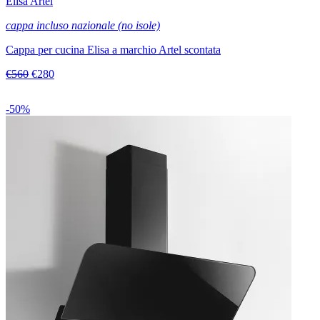
Elisa Artel
cappa incluso nazionale (no isole)
Cappa per cucina Elisa a marchio Artel scontata
€560
€280
-50%