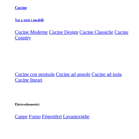
Cucine
Vai a tutti i modelli
Cucine Moderne
Cucine Design
Cucine Classiche
Cucine
Country
Cucine con penisola
Cucine ad angolo
Cucine ad isola
Cucine lineari
Elettrodomestici
Cappe
Forno
Frigoriferi
Lavastoviglie