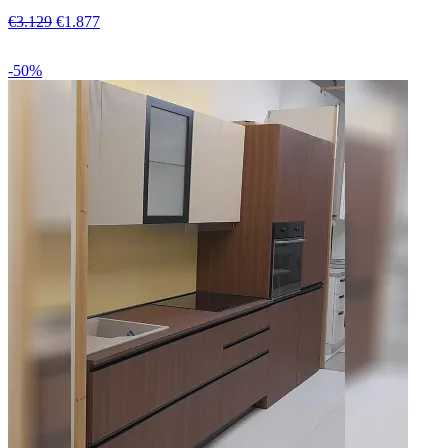
€3.129
€1.877
-50%