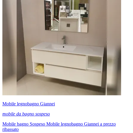
Mobile legnobagno Giannei
mobile da bagno sospeso
Mobile bagno Sospeso Mobile legnobagno Giannei a prezzo
ribassato