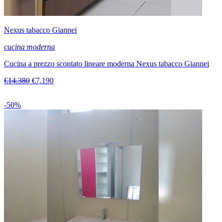
Nexus tabacco Giannei
cucina moderna
Cucina a prezzo scontato lineare moderna Nexus tabacco Giannei
€14.380
€7.190
-50%