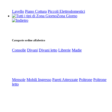
Lavello
Piano Cottura
Piccoli Elettrodomestici
Zona Giorno
Categorie ordine alfabetico
Consolle
Divani
Divani letto
Librerie
Madie
Mensole
Mobili Ingresso
Pareti Attrezzate
Poltrone
Poltrone
letto