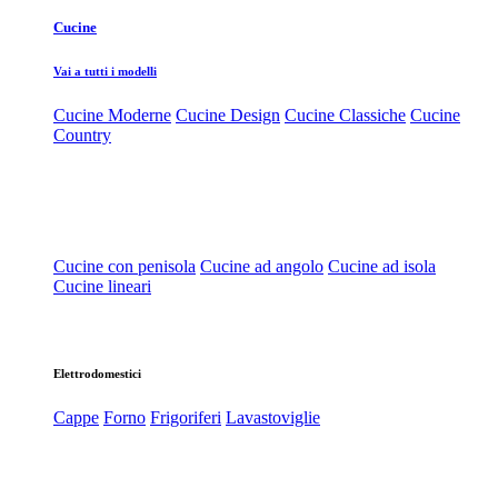
Cucine
Vai a tutti i modelli
Cucine Moderne
Cucine Design
Cucine Classiche
Cucine
Country
Cucine con penisola
Cucine ad angolo
Cucine ad isola
Cucine lineari
Elettrodomestici
Cappe
Forno
Frigoriferi
Lavastoviglie