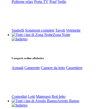
Poltrone relax
Porta TV
Pouf
Sedie
Sgabelli
Soggiorni completi
Tavoli
Vetrinette
Zona Notte
Categorie ordine alfabetico
Armadi
Camerette
Camere da letto
Cassettiere
Comodini
Letti
Materassi
Reti letto
Arredo Bagno