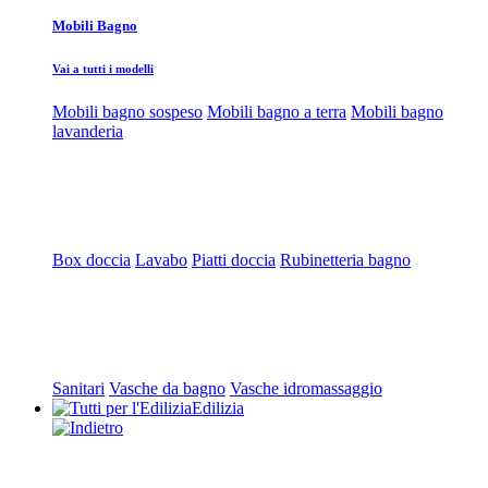
Mobili Bagno
Vai a tutti i modelli
Mobili bagno sospeso
Mobili bagno a terra
Mobili bagno
lavanderia
Box doccia
Lavabo
Piatti doccia
Rubinetteria bagno
Sanitari
Vasche da bagno
Vasche idromassaggio
Edilizia