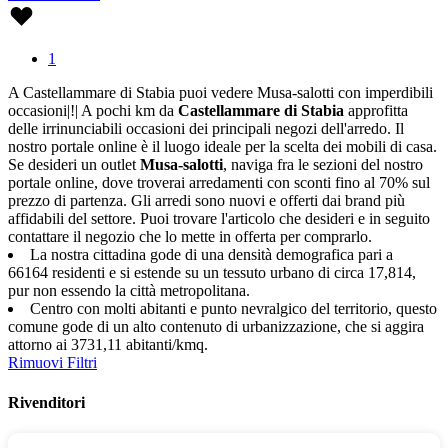
1
A Castellammare di Stabia puoi vedere Musa-salotti con imperdibili
occasioni|!| A pochi km da
Castellammare di Stabia
approfitta
delle irrinunciabili occasioni dei principali negozi dell'arredo. Il
nostro portale online è il luogo ideale per la scelta dei mobili di casa.
Se desideri un outlet
Musa-salotti
, naviga fra le sezioni del nostro
portale online, dove troverai arredamenti con sconti fino al 70% sul
prezzo di partenza. Gli arredi sono nuovi e offerti dai brand più
affidabili del settore. Puoi trovare l'articolo che desideri e in seguito
contattare il negozio che lo mette in offerta per comprarlo.
La nostra cittadina gode di una densità demografica pari a
66164 residenti e si estende su un tessuto urbano di circa 17,814,
pur non essendo la città metropolitana.
Centro con molti abitanti e punto nevralgico del territorio, questo
comune gode di un alto contenuto di urbanizzazione, che si aggira
attorno ai 3731,11 abitanti/kmq.
Rimuovi Filtri
Rivenditori