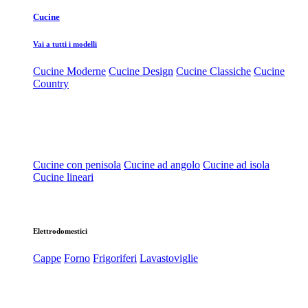
Cucine
Vai a tutti i modelli
Cucine Moderne
Cucine Design
Cucine Classiche
Cucine
Country
Cucine con penisola
Cucine ad angolo
Cucine ad isola
Cucine lineari
Elettrodomestici
Cappe
Forno
Frigoriferi
Lavastoviglie