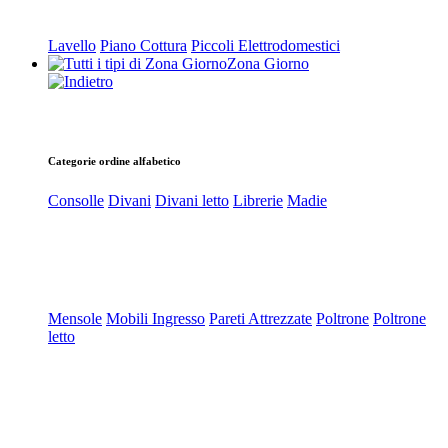
Lavello
Piano Cottura
Piccoli Elettrodomestici
Zona Giorno
Categorie ordine alfabetico
Consolle
Divani
Divani letto
Librerie
Madie
Mensole
Mobili Ingresso
Pareti Attrezzate
Poltrone
Poltrone
letto