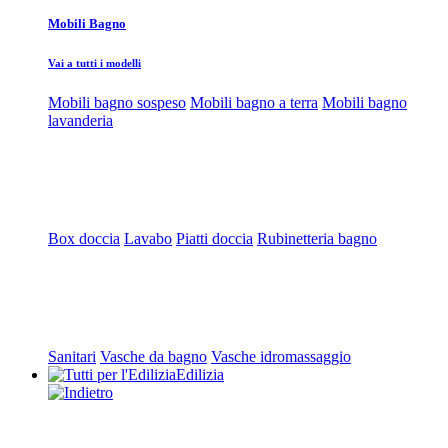
Mobili Bagno
Vai a tutti i modelli
Mobili bagno sospeso
Mobili bagno a terra
Mobili bagno
lavanderia
Box doccia
Lavabo
Piatti doccia
Rubinetteria bagno
Sanitari
Vasche da bagno
Vasche idromassaggio
Edilizia