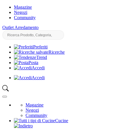
Magazine
Negozi
Community
Outlet Arredamento
Preferiti
Ricerche
Trend
Posta
Accedi
Accedi
Magazine
Negozi
Community
Cucine