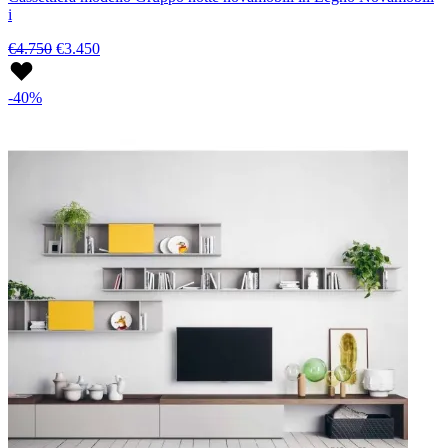
i
€4.750
€3.450
-40%