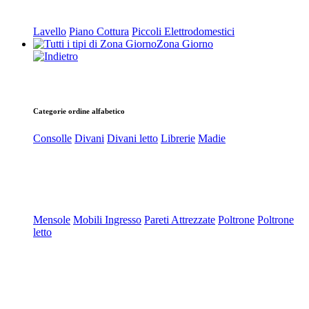
Lavello
Piano Cottura
Piccoli Elettrodomestici
Zona Giorno
Categorie ordine alfabetico
Consolle
Divani
Divani letto
Librerie
Madie
Mensole
Mobili Ingresso
Pareti Attrezzate
Poltrone
Poltrone
letto