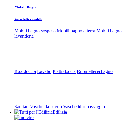
Mobili Bagno
Vai a tutti i modelli
Mobili bagno sospeso
Mobili bagno a terra
Mobili bagno
lavanderia
Box doccia
Lavabo
Piatti doccia
Rubinetteria bagno
Sanitari
Vasche da bagno
Vasche idromassaggio
Edilizia