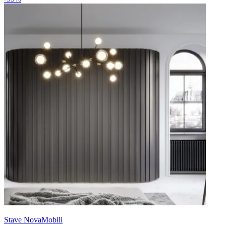
Stave NovaMobili