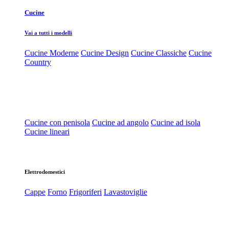
Cucine
Vai a tutti i modelli
Cucine Moderne
Cucine Design
Cucine Classiche
Cucine
Country
Cucine con penisola
Cucine ad angolo
Cucine ad isola
Cucine lineari
Elettrodomestici
Cappe
Forno
Frigoriferi
Lavastoviglie