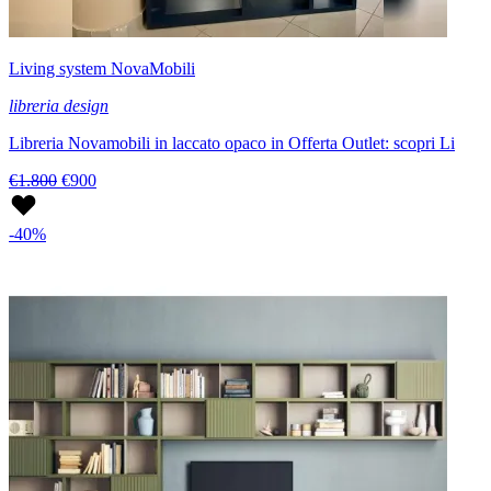
Living system NovaMobili
libreria design
Libreria Novamobili in laccato opaco in Offerta Outlet: scopri Li
€1.800
€900
-40%