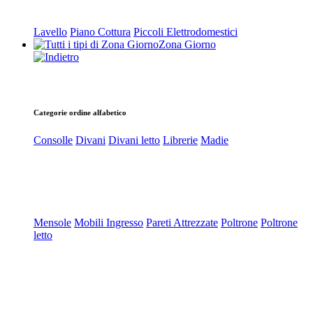
Lavello
Piano Cottura
Piccoli Elettrodomestici
Zona Giorno
Categorie ordine alfabetico
Consolle
Divani
Divani letto
Librerie
Madie
Mensole
Mobili Ingresso
Pareti Attrezzate
Poltrone
Poltrone
letto