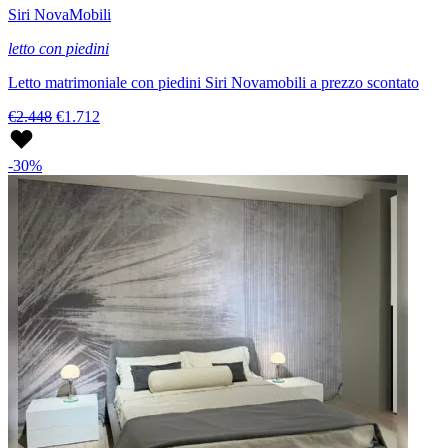
Siri NovaMobili
letto con piedini
Letto matrimoniale con piedini Siri Novamobili a prezzo scontato
€2.448
€1.712
-30%