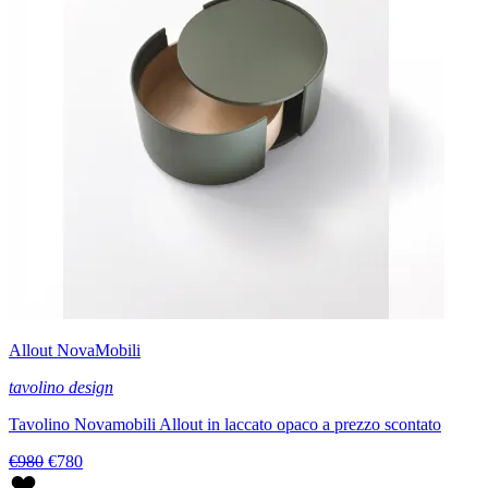
Allout NovaMobili
tavolino design
Tavolino Novamobili Allout in laccato opaco a prezzo scontato
€980
€780