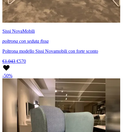
Sissi NovaMobili
poltrona con seduta fissa
Poltrona modello Sissi Novamobili con forte sconto
€1.043
€570
-50%