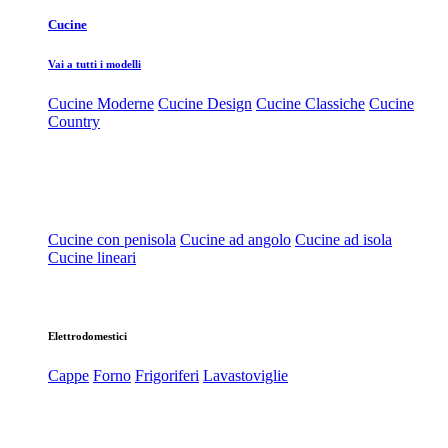
Cucine
Vai a tutti i modelli
Cucine Moderne
Cucine Design
Cucine Classiche
Cucine
Country
Cucine con penisola
Cucine ad angolo
Cucine ad isola
Cucine lineari
Elettrodomestici
Cappe
Forno
Frigoriferi
Lavastoviglie