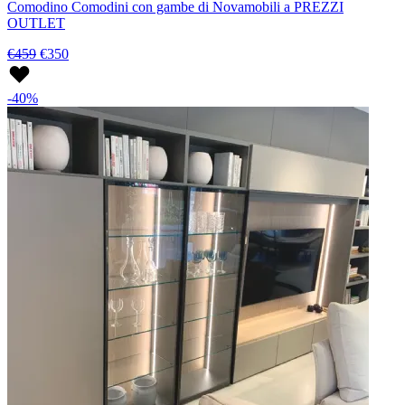
Comodino Comodini con gambe di Novamobili a PREZZI
OUTLET
€459
€350
-40%