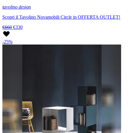
tavolino design
Scopri il Tavolino Novamobili Circle in OFFERTA OUTLET!
€660
€330
-25%