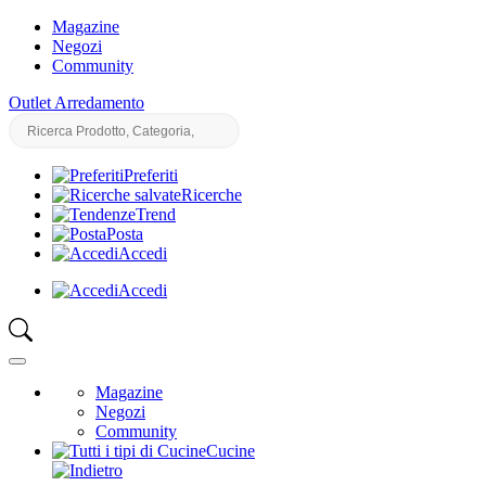
Magazine
Negozi
Community
Outlet Arredamento
Preferiti
Ricerche
Trend
Posta
Accedi
Accedi
Magazine
Negozi
Community
Cucine