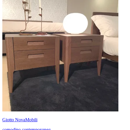
Giotto NovaMobili
comodino contemporanea