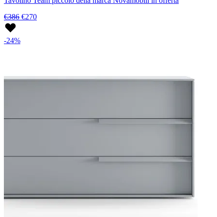
Tavolino Team piccolo della marca Novamobili in offerta
€386
€270
-24%