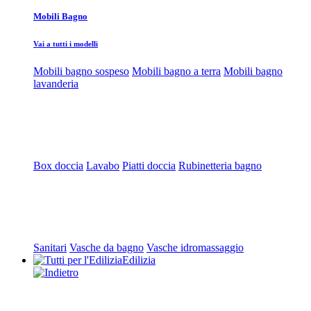
Mobili Bagno
Vai a tutti i modelli
Mobili bagno sospeso
Mobili bagno a terra
Mobili bagno
lavanderia
Box doccia
Lavabo
Piatti doccia
Rubinetteria bagno
Sanitari
Vasche da bagno
Vasche idromassaggio
Edilizia