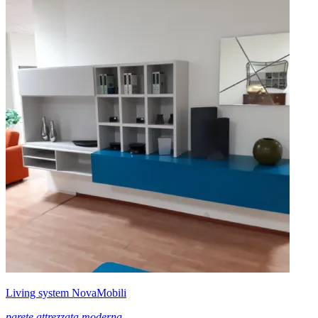
Living system NovaMobili
parete attrezzata moderna