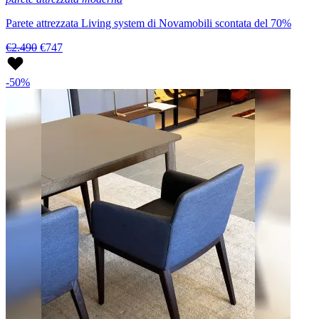
Parete attrezzata Living system di Novamobili scontata del 70%
€2.490
€747
-50%