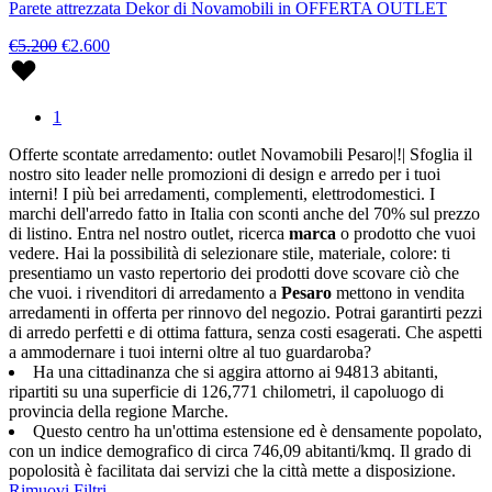
Parete attrezzata Dekor di Novamobili in OFFERTA OUTLET
€5.200
€2.600
1
Offerte scontate arredamento: outlet Novamobili Pesaro|!| Sfoglia il
nostro sito leader nelle promozioni di design e arredo per i tuoi
interni! I più bei arredamenti, complementi, elettrodomestici. I
marchi dell'arredo fatto in Italia con sconti anche del 70% sul prezzo
di listino. Entra nel nostro outlet, ricerca
marca
o prodotto che vuoi
vedere. Hai la possibilità di selezionare stile, materiale, colore: ti
presentiamo un vasto repertorio dei prodotti dove scovare ciò che
che vuoi. i rivenditori di arredamento a
Pesaro
mettono in vendita
arredamenti in offerta per rinnovo del negozio. Potrai garantirti pezzi
di arredo perfetti e di ottima fattura, senza costi esagerati. Che aspetti
a ammodernare i tuoi interni oltre al tuo guardaroba?
Ha una cittadinanza che si aggira attorno ai 94813 abitanti,
ripartiti su una superficie di 126,771 chilometri, il capoluogo di
provincia della regione Marche.
Questo centro ha un'ottima estensione ed è densamente popolato,
con un indice demografico di circa 746,09 abitanti/kmq. Il grado di
popolosità è facilitata dai servizi che la città mette a disposizione.
Rimuovi Filtri