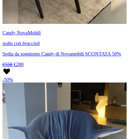
Candy NovaMobili
sedia con braccioli
Sedia da soggiorno Candy di Novamobili SCONTATA 50%
€558
€280
-50%