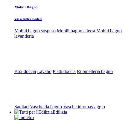
Mobili Bagno
Vai a tutti i modelli
Mobili bagno sospeso
Mobili bagno a terra
Mobili bagno
lavanderia
Box doccia
Lavabo
Piatti doccia
Rubinetteria bagno
Sanitari
Vasche da bagno
Vasche idromassaggio
Edilizia