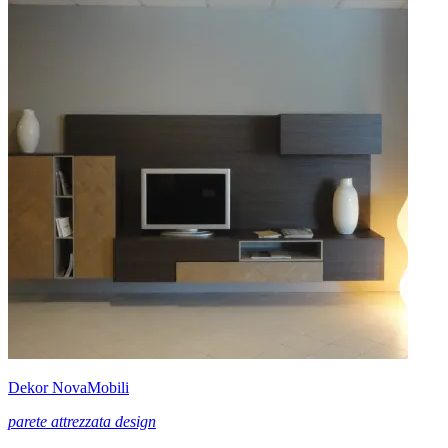
Dekor NovaMobili
parete attrezzata design