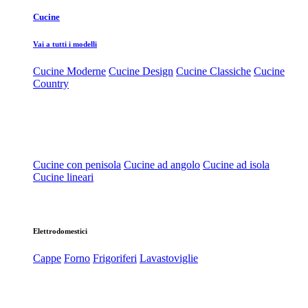
Cucine
Vai a tutti i modelli
Cucine Moderne
Cucine Design
Cucine Classiche
Cucine
Country
Cucine con penisola
Cucine ad angolo
Cucine ad isola
Cucine lineari
Elettrodomestici
Cappe
Forno
Frigoriferi
Lavastoviglie