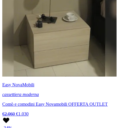
Easy NovaMobili
cassettiera moderna
Comò e comodini Easy Novamobili OFFERTA OUTLET
€2.060
€1.030
-34%