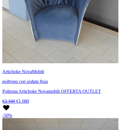
Artichoke NovaMobili
poltrona con seduta fissa
Poltrona Artichoke Novamobili OFFERTA OUTLET
€2.160
€1.080
-50%