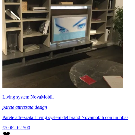
Living system NovaMobili
parete attrezzata design
Parete attrezzata Living system del brand Novamobili con un ribas
€5.062
€2.500