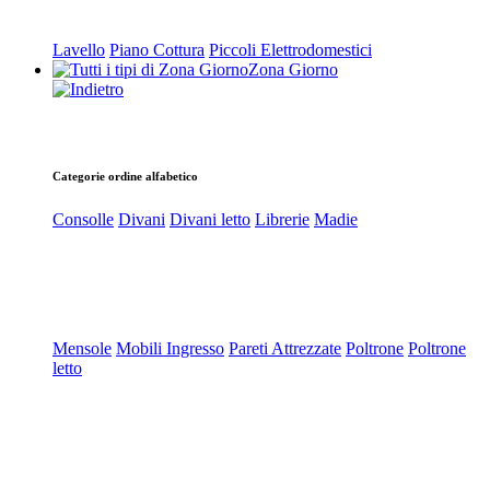
Lavello
Piano Cottura
Piccoli Elettrodomestici
Zona Giorno
Categorie ordine alfabetico
Consolle
Divani
Divani letto
Librerie
Madie
Mensole
Mobili Ingresso
Pareti Attrezzate
Poltrone
Poltrone
letto