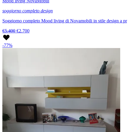
Mood living NovaMobili
soggiorno completo design
Soggiorno completo Mood living di Novamobili in stile design a pr
€5.400
€2.700
-77%