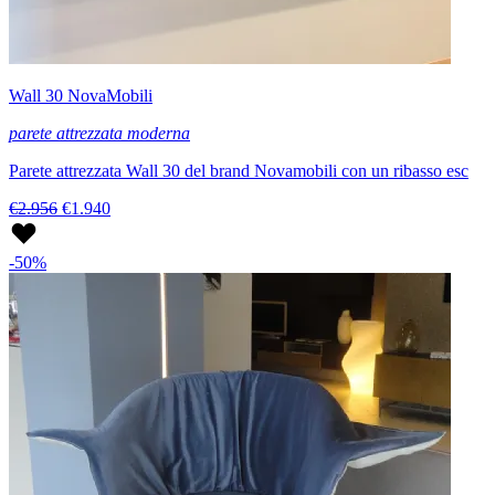
Wall 30 NovaMobili
parete attrezzata moderna
Parete attrezzata Wall 30 del brand Novamobili con un ribasso esc
€2.956
€1.940
-50%