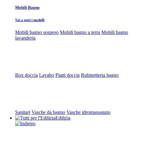
Mobili Bagno
Vai a tutti i modelli
Mobili bagno sospeso
Mobili bagno a terra
Mobili bagno
lavanderia
Box doccia
Lavabo
Piatti doccia
Rubinetteria bagno
Sanitari
Vasche da bagno
Vasche idromassaggio
Edilizia