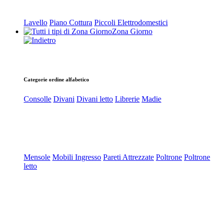
Lavello
Piano Cottura
Piccoli Elettrodomestici
Zona Giorno
Categorie ordine alfabetico
Consolle
Divani
Divani letto
Librerie
Madie
Mensole
Mobili Ingresso
Pareti Attrezzate
Poltrone
Poltrone
letto