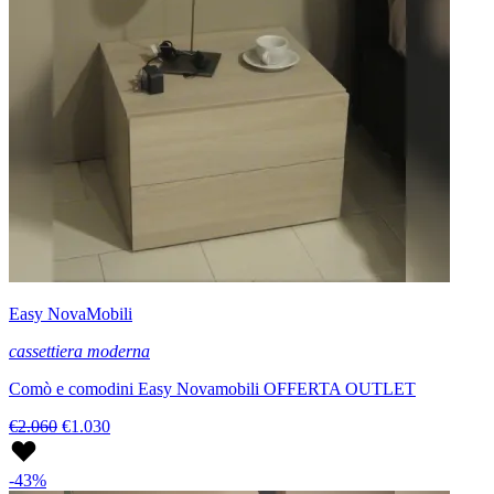
Easy NovaMobili
cassettiera moderna
Comò e comodini Easy Novamobili OFFERTA OUTLET
€2.060
€1.030
-43%