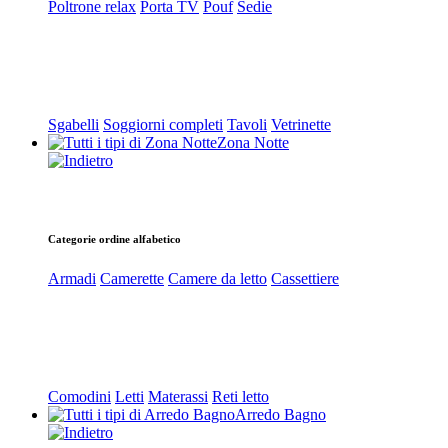
Poltrone relax
Porta TV
Pouf
Sedie
Sgabelli
Soggiorni completi
Tavoli
Vetrinette
Zona Notte
Categorie ordine alfabetico
Armadi
Camerette
Camere da letto
Cassettiere
Comodini
Letti
Materassi
Reti letto
Arredo Bagno