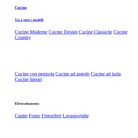
Cucine
Vai a tutti i modelli
Cucine Moderne
Cucine Design
Cucine Classiche
Cucine
Country
Cucine con penisola
Cucine ad angolo
Cucine ad isola
Cucine lineari
Elettrodomestici
Cappe
Forno
Frigoriferi
Lavastoviglie