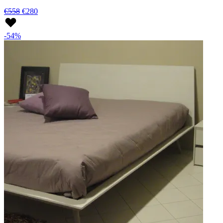
€558
€280
-54%