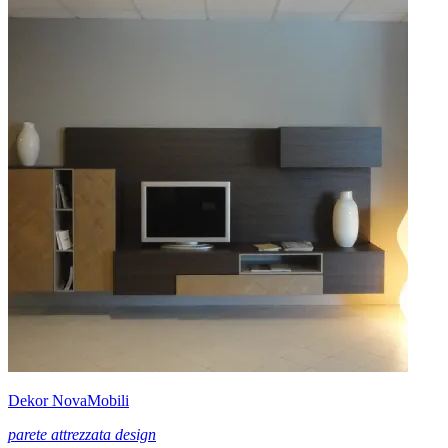
Dekor NovaMobili
parete attrezzata design