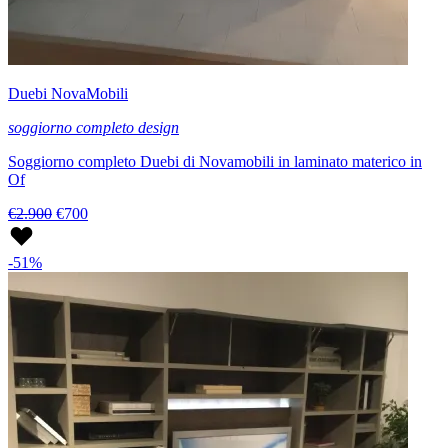
Duebi NovaMobili
soggiorno completo design
Soggiorno completo Duebi di Novamobili in laminato materico in
Of
€2.900
€700
-51%