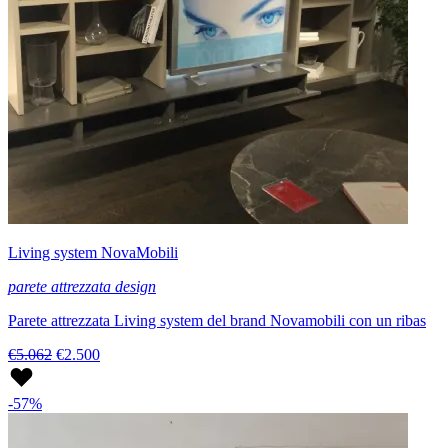
Living system NovaMobili
parete attrezzata design
Parete attrezzata Living system del brand Novamobili con un ribas
€5.062
€2.500
-57%