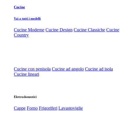
Cucine
Vai a tutti i modelli
Cucine Moderne
Cucine Design
Cucine Classiche
Cucine
Country
Cucine con penisola
Cucine ad angolo
Cucine ad isola
Cucine lineari
Elettrodomestici
Cappe
Forno
Frigoriferi
Lavastoviglie