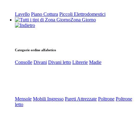
Lavello
Piano Cottura
Piccoli Elettrodomestici
Zona Giorno
Categorie ordine alfabetico
Consolle
Divani
Divani letto
Librerie
Madie
Mensole
Mobili Ingresso
Pareti Attrezzate
Poltrone
Poltrone
letto