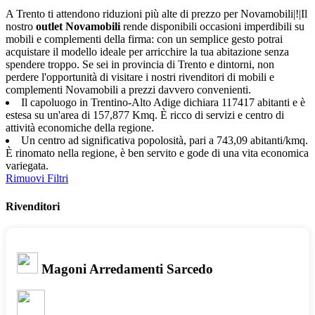
A Trento ti attendono riduzioni più alte di prezzo per Novamobili|!|Il
nostro
outlet Novamobili
rende disponibili occasioni imperdibili su
mobili e complementi della firma: con un semplice gesto potrai
acquistare il modello ideale per arricchire la tua abitazione senza
spendere troppo. Se sei in provincia di Trento e dintorni, non
perdere l'opportunità di visitare i nostri rivenditori di mobili e
complementi Novamobili a prezzi davvero convenienti.
Il capoluogo in Trentino-Alto Adige dichiara 117417 abitanti e è
estesa su un'area di 157,877 Kmq. È ricco di servizi e centro di
attività economiche della regione.
Un centro ad significativa popolosità, pari a 743,09 abitanti/kmq.
È rinomato nella regione, è ben servito e gode di una vita economica
variegata.
Rimuovi Filtri
Rivenditori
Magoni Arredamenti Sarcedo