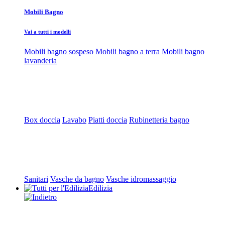
Mobili Bagno
Vai a tutti i modelli
Mobili bagno sospeso
Mobili bagno a terra
Mobili bagno
lavanderia
Box doccia
Lavabo
Piatti doccia
Rubinetteria bagno
Sanitari
Vasche da bagno
Vasche idromassaggio
Edilizia