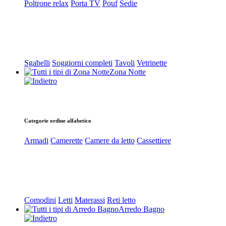
Poltrone relax
Porta TV
Pouf
Sedie
Sgabelli
Soggiorni completi
Tavoli
Vetrinette
Zona Notte
Categorie ordine alfabetico
Armadi
Camerette
Camere da letto
Cassettiere
Comodini
Letti
Materassi
Reti letto
Arredo Bagno