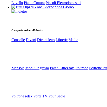
Lavello
Piano Cottura
Piccoli Elettrodomestici
Zona Giorno
Categorie ordine alfabetico
Consolle
Divani
Divani letto
Librerie
Madie
Mensole
Mobili Ingresso
Pareti Attrezzate
Poltrone
Poltrone let
Poltrone relax
Porta TV
Pouf
Sedie