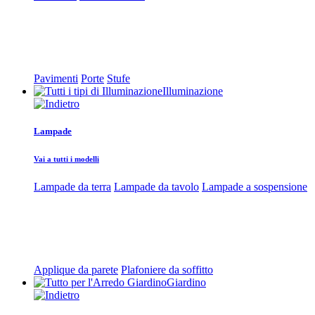
Pavimenti
Porte
Stufe
Illuminazione
Lampade
Vai a tutti i modelli
Lampade da terra
Lampade da tavolo
Lampade a sospensione
Applique da parete
Plafoniere da soffitto
Giardino