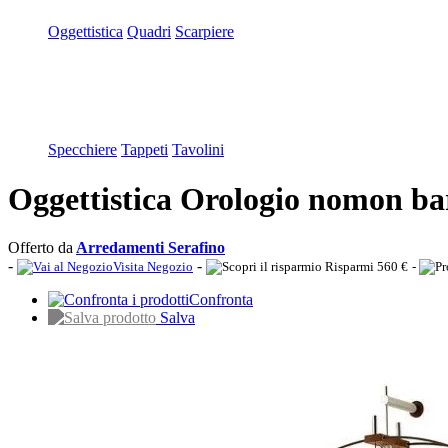
Oggettistica
Quadri
Scarpiere
Specchiere
Tappeti
Tavolini
Oggettistica Orologio nomon bar
Offerto da
Arredamenti Serafino
-
-
Visita Negozio
Risparmi 560 €
-
Confronta
Salva