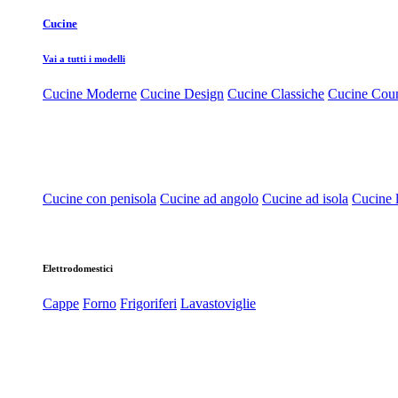
Cucine
Vai a tutti i modelli
Cucine Moderne
Cucine Design
Cucine Classiche
Cucine Cou
Cucine con penisola
Cucine ad angolo
Cucine ad isola
Cucine l
Elettrodomestici
Cappe
Forno
Frigoriferi
Lavastoviglie