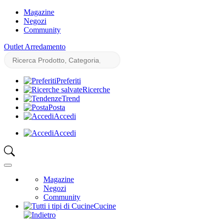
Magazine
Negozi
Community
Outlet Arredamento
Preferiti
Ricerche
Trend
Posta
Accedi
Accedi
Magazine
Negozi
Community
Cucine