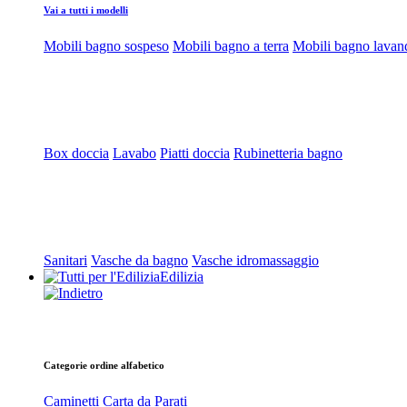
Vai a tutti i modelli
Mobili bagno sospeso
Mobili bagno a terra
Mobili bagno lavan
Box doccia
Lavabo
Piatti doccia
Rubinetteria bagno
Sanitari
Vasche da bagno
Vasche idromassaggio
Edilizia
Categorie ordine alfabetico
Caminetti
Carta da Parati