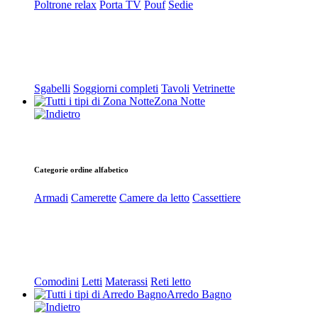
Poltrone relax
Porta TV
Pouf
Sedie
Sgabelli
Soggiorni completi
Tavoli
Vetrinette
Zona Notte
Categorie ordine alfabetico
Armadi
Camerette
Camere da letto
Cassettiere
Comodini
Letti
Materassi
Reti letto
Arredo Bagno