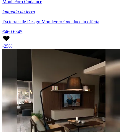
Monile/oro Ondaluce
lampada da terra
Da terra stile Design Monile/oro Ondaluce in offerta
€460
€345
-25%