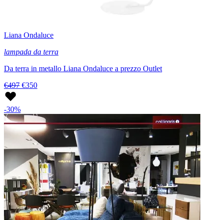
Liana Ondaluce
lampada da terra
Da terra in metallo Liana Ondaluce a prezzo Outlet
€497
€350
-30%