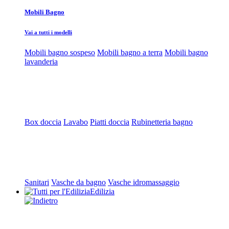
Mobili Bagno
Vai a tutti i modelli
Mobili bagno sospeso
Mobili bagno a terra
Mobili bagno
lavanderia
Box doccia
Lavabo
Piatti doccia
Rubinetteria bagno
Sanitari
Vasche da bagno
Vasche idromassaggio
Edilizia