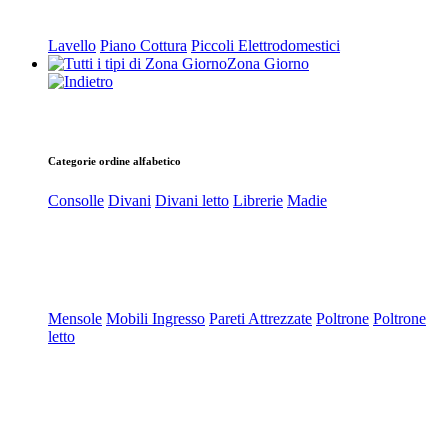
Lavello
Piano Cottura
Piccoli Elettrodomestici
Zona Giorno
Categorie ordine alfabetico
Consolle
Divani
Divani letto
Librerie
Madie
Mensole
Mobili Ingresso
Pareti Attrezzate
Poltrone
Poltrone
letto