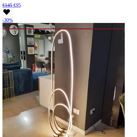
€145
€95
-30%