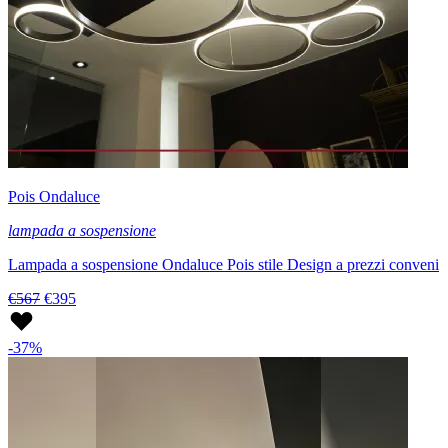
Pois Ondaluce
lampada a sospensione
Lampada a sospensione Ondaluce Pois stile Design a prezzi conveni
€567
€395
-37%