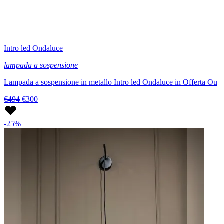
Intro led Ondaluce
lampada a sospensione
Lampada a sospensione in metallo Intro led Ondaluce in Offerta Ou
€494
€300
-25%