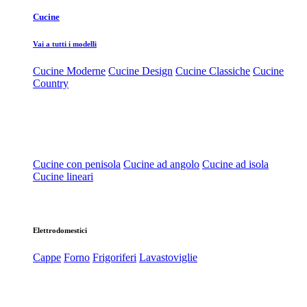
Cucine
Vai a tutti i modelli
Cucine Moderne
Cucine Design
Cucine Classiche
Cucine
Country
Cucine con penisola
Cucine ad angolo
Cucine ad isola
Cucine lineari
Elettrodomestici
Cappe
Forno
Frigoriferi
Lavastoviglie