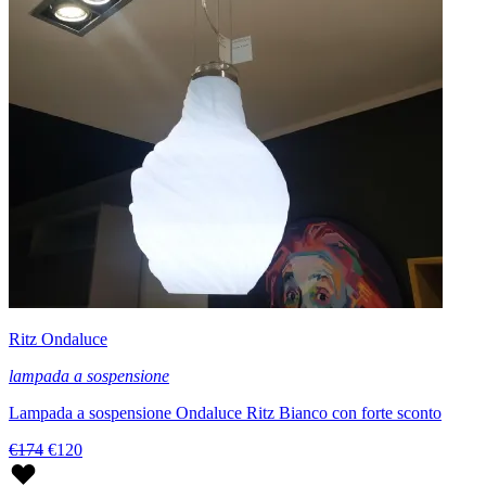
Ritz Ondaluce
lampada a sospensione
Lampada a sospensione Ondaluce Ritz Bianco con forte sconto
€174
€120