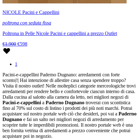
NICOLE Pacini e Cappellini
poltrona con seduta fissa
Poltrona in Pelle Nicole Pacini e cappellini a prezzo Outlet
€1.900
€598
1
Pacini-e-cappellini Paderno Dugnano: arredamenti con forte
sconto|!| Hai intenzione di allestire casa senza spendere troppo?
Visita il nostro outlet! Nelle molteplici categorie merceologiche trovi
arredamenti per rendere bello e confortevole ciascun interno di casa.
Dalla cucina al salotto alla camera da letto, nei migliori negozi di
Pacini-e-cappellini
a
Paderno Dugnano
troverai con scontistica
fino al 70% sul costo di listino i prodotti dei più noti marchi. Potrai
acquistare sul nostro portale web ciò che desideri, poi vai a
Paderno
Dugnano
e fai un salto nei migliori negozi di arredamento per
scoprire tutte le imperdibili promozioni. Il nostro portale web è una
ben fornita vetrina di arredamenti a prezzo conveniente che potrai
acquistare poi in negozio.