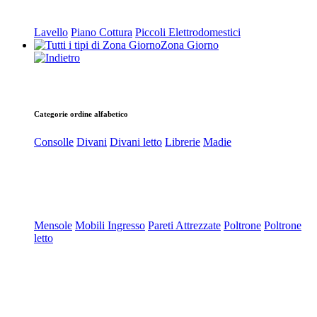
Lavello
Piano Cottura
Piccoli Elettrodomestici
Zona Giorno
Categorie ordine alfabetico
Consolle
Divani
Divani letto
Librerie
Madie
Mensole
Mobili Ingresso
Pareti Attrezzate
Poltrone
Poltrone
letto