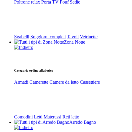
Poltrone relax
Porta TV
Pouf
Sedie
Sgabelli
Soggiorni completi
Tavoli
Vetrinette
Zona Notte
Categorie ordine alfabetico
Armadi
Camerette
Camere da letto
Cassettiere
Comodini
Letti
Materassi
Reti letto
Arredo Bagno