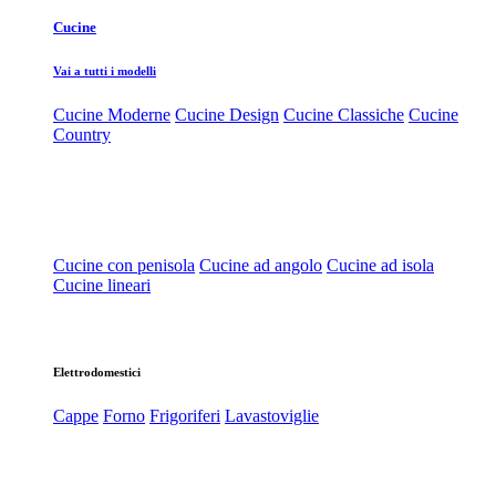
Cucine
Vai a tutti i modelli
Cucine Moderne
Cucine Design
Cucine Classiche
Cucine
Country
Cucine con penisola
Cucine ad angolo
Cucine ad isola
Cucine lineari
Elettrodomestici
Cappe
Forno
Frigoriferi
Lavastoviglie