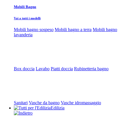
Mobili Bagno
Vai a tutti i modelli
Mobili bagno sospeso
Mobili bagno a terra
Mobili bagno
lavanderia
Box doccia
Lavabo
Piatti doccia
Rubinetteria bagno
Sanitari
Vasche da bagno
Vasche idromassaggio
Edilizia