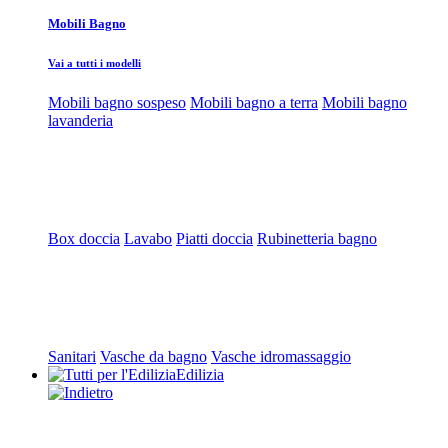
Mobili Bagno
Vai a tutti i modelli
Mobili bagno sospeso
Mobili bagno a terra
Mobili bagno
lavanderia
Box doccia
Lavabo
Piatti doccia
Rubinetteria bagno
Sanitari
Vasche da bagno
Vasche idromassaggio
Edilizia