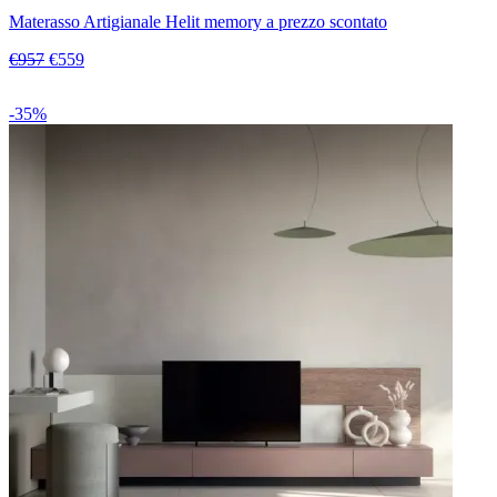
Materasso Artigianale Helit memory a prezzo scontato
€957
€559
-35%