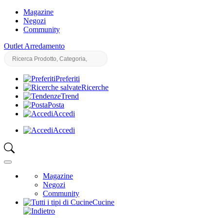
Magazine
Negozi
Community
Outlet Arredamento
Preferiti
Ricerche
Trend
Posta
Accedi
Accedi
Magazine
Negozi
Community
Cucine