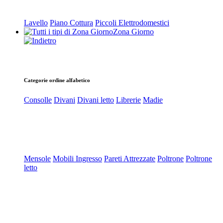
Lavello
Piano Cottura
Piccoli Elettrodomestici
Zona Giorno
Categorie ordine alfabetico
Consolle
Divani
Divani letto
Librerie
Madie
Mensole
Mobili Ingresso
Pareti Attrezzate
Poltrone
Poltrone
letto