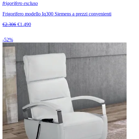
frigorifero escluso
Frigorifero modello Iq300 Siemens a prezzi convenienti
€2.306
€1.490
-52%