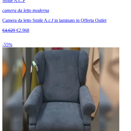
Smile A.C.F
camera da letto moderna
Camera da letto Smile A.c.f in laminato in Offerta Outlet
€4.629
€2.968
-55%