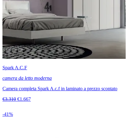
Spark A.C.F
camera da letto moderna
Camera completa Spark A.c.f in laminato a prezzo scontato
€3.310
€1.667
-41%