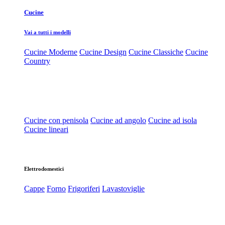
Cucine
Vai a tutti i modelli
Cucine Moderne
Cucine Design
Cucine Classiche
Cucine
Country
Cucine con penisola
Cucine ad angolo
Cucine ad isola
Cucine lineari
Elettrodomestici
Cappe
Forno
Frigoriferi
Lavastoviglie