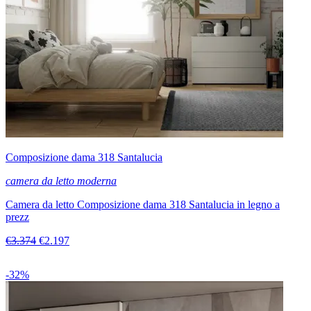
Composizione dama 318 Santalucia
camera da letto moderna
Camera da letto Composizione dama 318 Santalucia in legno a
prezz
€3.374
€2.197
-32%