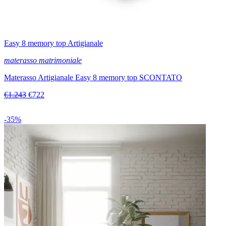
Easy 8 memory top Artigianale
materasso matrimoniale
Materasso Artigianale Easy 8 memory top SCONTATO
€1.243
€722
-35%