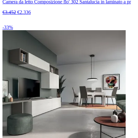
Camera da letto Composizione flo' 302 Santalucia in laminato a pr
€3.452
€2.336
-33%