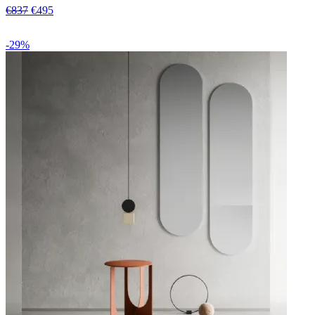
€837
€495
-29%