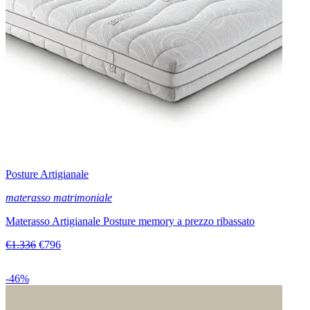
Posture Artigianale
materasso matrimoniale
Materasso Artigianale Posture memory a prezzo ribassato
€1.336
€796
-46%