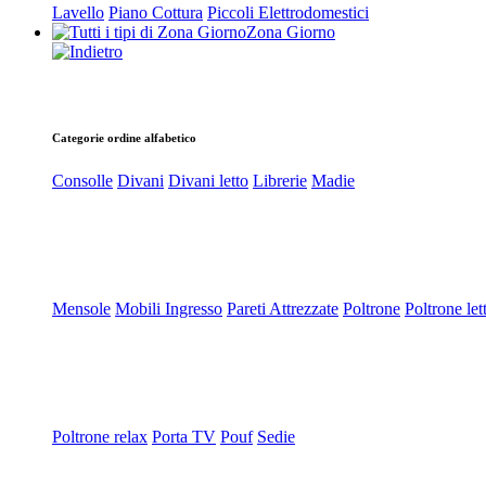
Lavello
Piano Cottura
Piccoli Elettrodomestici
Zona Giorno
Categorie ordine alfabetico
Consolle
Divani
Divani letto
Librerie
Madie
Mensole
Mobili Ingresso
Pareti Attrezzate
Poltrone
Poltrone let
Poltrone relax
Porta TV
Pouf
Sedie