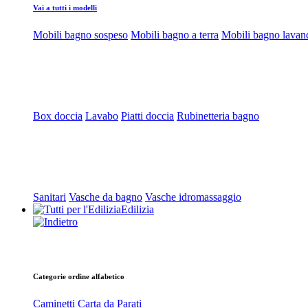
Vai a tutti i modelli
Mobili bagno sospeso
Mobili bagno a terra
Mobili bagno lavan
Box doccia
Lavabo
Piatti doccia
Rubinetteria bagno
Sanitari
Vasche da bagno
Vasche idromassaggio
Edilizia
Categorie ordine alfabetico
Caminetti
Carta da Parati