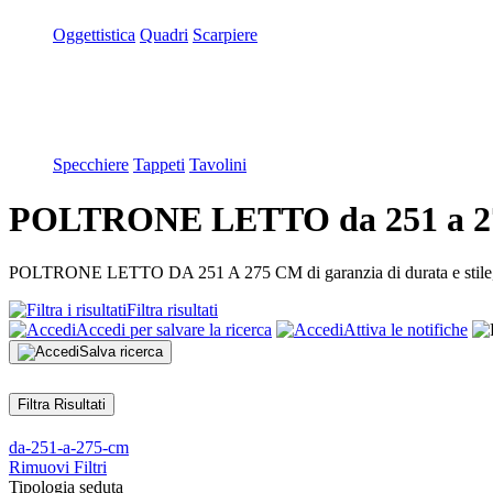
Oggettistica
Quadri
Scarpiere
Specchiere
Tappeti
Tavolini
POLTRONE LETTO da 251 a 27
POLTRONE LETTO DA 251 A 275 CM di garanzia di durata e stile, di p
Filtra risultati
Accedi per salvare la ricerca
Attiva le notifiche
Salva ricerca
Filtra Risultati
da-251-a-275-cm
Rimuovi Filtri
Tipologia seduta