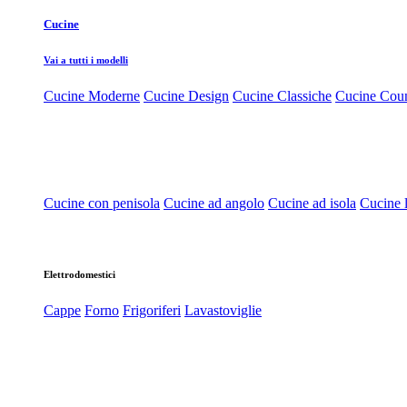
Cucine
Vai a tutti i modelli
Cucine Moderne
Cucine Design
Cucine Classiche
Cucine Cou
Cucine con penisola
Cucine ad angolo
Cucine ad isola
Cucine l
Elettrodomestici
Cappe
Forno
Frigoriferi
Lavastoviglie