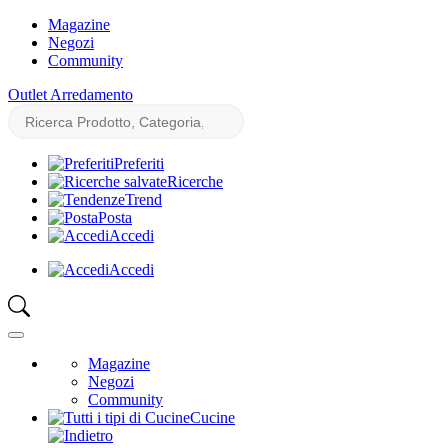
Magazine
Negozi
Community
Outlet Arredamento
Preferiti
Ricerche
Trend
Posta
Accedi
Accedi
Magazine
Negozi
Community
Cucine