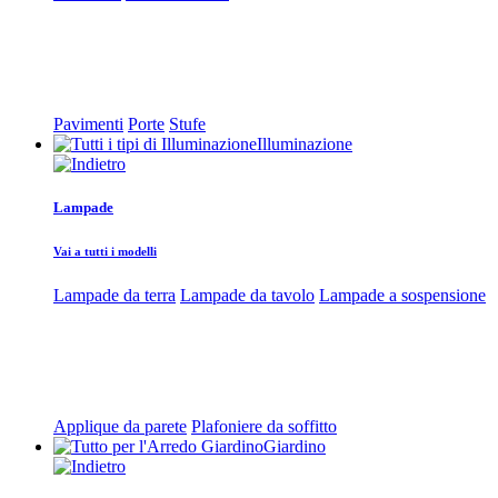
Pavimenti
Porte
Stufe
Illuminazione
Lampade
Vai a tutti i modelli
Lampade da terra
Lampade da tavolo
Lampade a sospensione
Applique da parete
Plafoniere da soffitto
Giardino