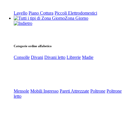
Lavello
Piano Cottura
Piccoli Elettrodomestici
Zona Giorno
Categorie ordine alfabetico
Consolle
Divani
Divani letto
Librerie
Madie
Mensole
Mobili Ingresso
Pareti Attrezzate
Poltrone
Poltrone
letto