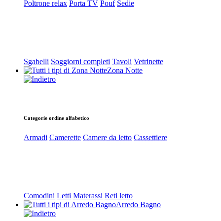
Poltrone relax
Porta TV
Pouf
Sedie
Sgabelli
Soggiorni completi
Tavoli
Vetrinette
Zona Notte
Categorie ordine alfabetico
Armadi
Camerette
Camere da letto
Cassettiere
Comodini
Letti
Materassi
Reti letto
Arredo Bagno