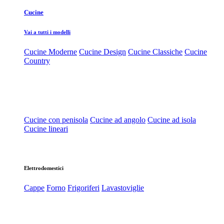
Cucine
Vai a tutti i modelli
Cucine Moderne
Cucine Design
Cucine Classiche
Cucine
Country
Cucine con penisola
Cucine ad angolo
Cucine ad isola
Cucine lineari
Elettrodomestici
Cappe
Forno
Frigoriferi
Lavastoviglie