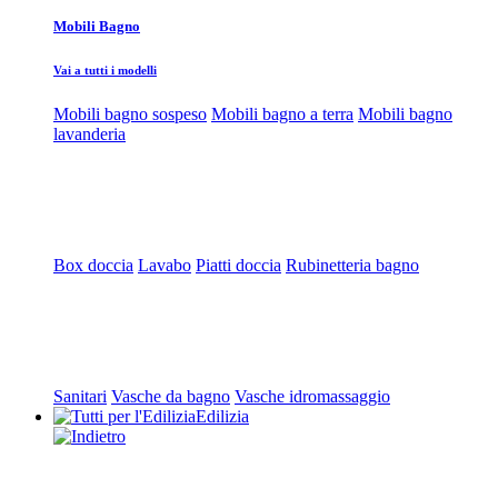
Mobili Bagno
Vai a tutti i modelli
Mobili bagno sospeso
Mobili bagno a terra
Mobili bagno
lavanderia
Box doccia
Lavabo
Piatti doccia
Rubinetteria bagno
Sanitari
Vasche da bagno
Vasche idromassaggio
Edilizia