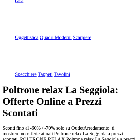
casa
Oggettistica
Quadri Moderni
Scarpiere
Specchiere
Tappeti
Tavolini
Poltrone relax La Seggiola:
Offerte Online a Prezzi
Scontati
Sconti fino al -60% / -70% solo su OutletArredamento, ti
mostreremo offerte attuali Poltrone relax La Seggiola a prezzi
scontati. POLTRONE RELAX Poltrone relax La Seggiola a prezzi