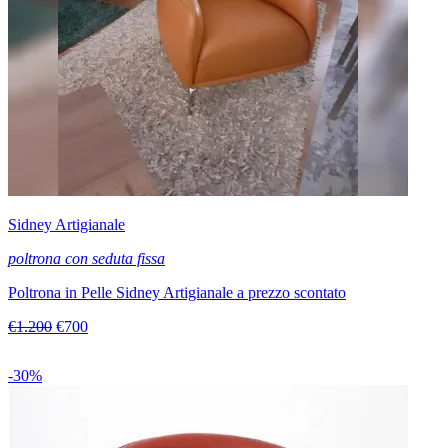
Sidney Artigianale
poltrona con seduta fissa
Poltrona in Pelle Sidney Artigianale a prezzo scontato
€1.200
€700
-30%