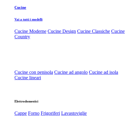
Cucine
Vai a tutti i modelli
Cucine Moderne
Cucine Design
Cucine Classiche
Cucine
Country
Cucine con penisola
Cucine ad angolo
Cucine ad isola
Cucine lineari
Elettrodomestici
Cappe
Forno
Frigoriferi
Lavastoviglie