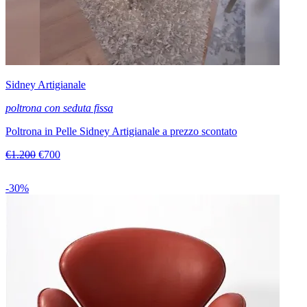
Sidney Artigianale
poltrona con seduta fissa
Poltrona in Pelle Sidney Artigianale a prezzo scontato
€1.200
€700
-30%