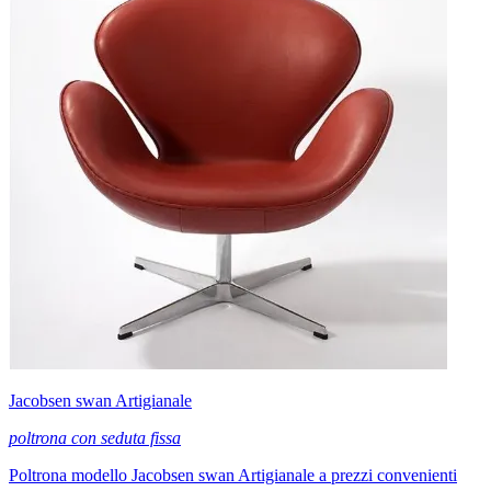
Jacobsen swan Artigianale
poltrona con seduta fissa
Poltrona modello Jacobsen swan Artigianale a prezzi convenienti