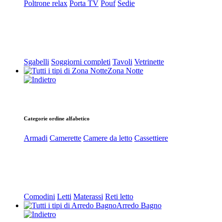
Poltrone relax
Porta TV
Pouf
Sedie
Sgabelli
Soggiorni completi
Tavoli
Vetrinette
Zona Notte
Categorie ordine alfabetico
Armadi
Camerette
Camere da letto
Cassettiere
Comodini
Letti
Materassi
Reti letto
Arredo Bagno