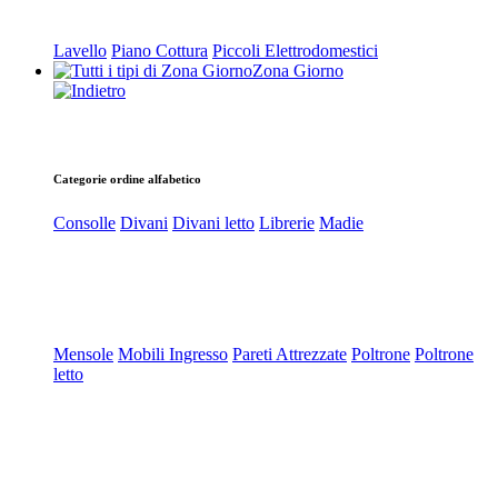
Lavello
Piano Cottura
Piccoli Elettrodomestici
Zona Giorno
Categorie ordine alfabetico
Consolle
Divani
Divani letto
Librerie
Madie
Mensole
Mobili Ingresso
Pareti Attrezzate
Poltrone
Poltrone
letto