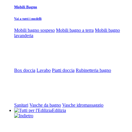
Mobili Bagno
Vai a tutti i modelli
Mobili bagno sospeso
Mobili bagno a terra
Mobili bagno
lavanderia
Box doccia
Lavabo
Piatti doccia
Rubinetteria bagno
Sanitari
Vasche da bagno
Vasche idromassaggio
Edilizia