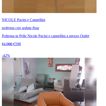
NICOLE Pacini e Cappellini
poltrona con seduta fissa
Poltrona in Pelle Nicole Pacini e cappellini a prezzo Outlet
€1.900
€598
-42%