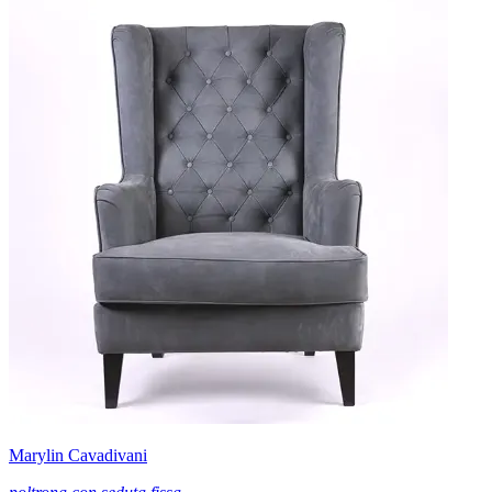
Marylin Cavadivani