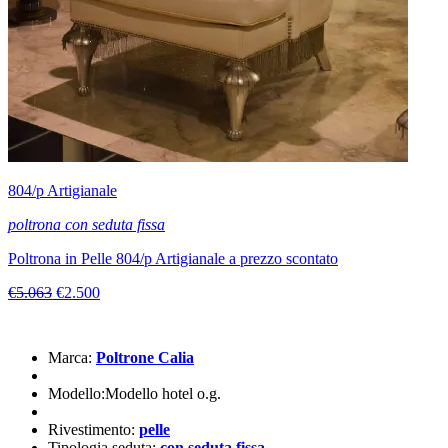
804/p Artigianale
poltrona con seduta fissa
Poltrona in Pelle 804/p Artigianale a prezzo scontato
€5.063
€2.500
Marca:
Poltrone Calia
Modello:Modello hotel o.g.
Rivestimento:
pelle
Tipologia seduta:
con seduta fissa