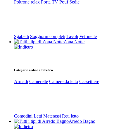
Poltrone relax
Porta TV
Pouf
Sedie
Sgabelli
Soggiorni completi
Tavoli
Vetrinette
Zona Notte
Categorie ordine alfabetico
Armadi
Camerette
Camere da letto
Cassettiere
Comodini
Letti
Materassi
Reti letto
Arredo Bagno