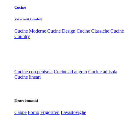
Cucine
Vai a tutti i modelli
Cucine Moderne
Cucine Design
Cucine Classiche
Cucine
Country
Cucine con penisola
Cucine ad angolo
Cucine ad isola
Cucine lineari
Elettrodomestici
Cappe
Forno
Frigoriferi
Lavastoviglie