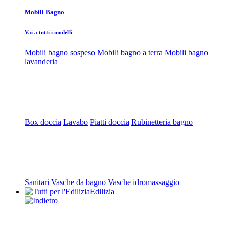
Mobili Bagno
Vai a tutti i modelli
Mobili bagno sospeso
Mobili bagno a terra
Mobili bagno
lavanderia
Box doccia
Lavabo
Piatti doccia
Rubinetteria bagno
Sanitari
Vasche da bagno
Vasche idromassaggio
Edilizia