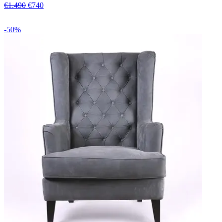
€1.490
€740
-50%