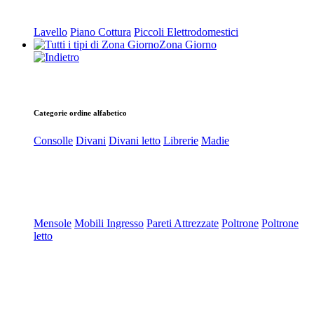
Lavello
Piano Cottura
Piccoli Elettrodomestici
Zona Giorno
Categorie ordine alfabetico
Consolle
Divani
Divani letto
Librerie
Madie
Mensole
Mobili Ingresso
Pareti Attrezzate
Poltrone
Poltrone
letto