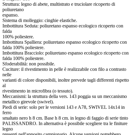
Struttura: legno di abete, multistrato e truciolare ricoperto di
poliuretano
espanso.
Sistema di molleggio: cinghie elastiche.
Imbottitura Seduta: poliuretano espanso ecologico ricoperto con
falda
100% poliestere.
Imbottitura Spalliera: poliuretano espanso ecologico ricoperto con
falda 100% poliestere.
Imbottitura Bracciolo: poliuretano espanso ecologico ricoperto con
falda 100% poliestere.
Sfoderabilità: non possibile.
Cuciture: il rivestimento in pelle è realizzabile con filo a contrasto
nelle
varianti di colore disponibili, inoltre prevede tagli differenti rispetto
al
rivestimento in microfibra (o tessuto).
Meccanismi: la struttura della vers. 143 poggia su un meccanismo
metallico girevole (swivel).
Piedi di serie: solo per le versioni 143 e A78, SWIVEL 14x14 in
ferro
smaltato nero h 8 cm. Base h 8 cm. in legno di faggio di serie tinto
PALISSANDRO. In alternativa è possibile scegliere tra le finiture
legno
presenti nell'apposito campionario. Alcune versioni potrebbero