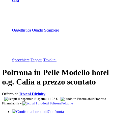
casa
Oggettistica
Quadri
Scarpiere
Specchiere
Tappeti
Tavolini
Poltrona in Pelle Modello hotel
o.g. Calia a prezzo scontato
Offerto da
Divani Divinity
-
Risparmi 1.122 €
-
Prodotto
-
Finanziabile
Poltrone
Confronta