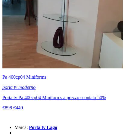
Pa 400cp04 Miniforms
porta tv moderno
Porta tv Pa 400cp04 Miniforms a prezzo scontato 50%
€898
€449
Marca:
Porta tv Lago