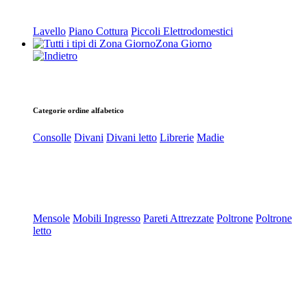
Lavello
Piano Cottura
Piccoli Elettrodomestici
Zona Giorno
Categorie ordine alfabetico
Consolle
Divani
Divani letto
Librerie
Madie
Mensole
Mobili Ingresso
Pareti Attrezzate
Poltrone
Poltrone
letto