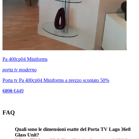
Pa 400cp04 Miniforms
porta tv moderno
Porta tv Pa 400cp04 Miniforms a prezzo scontato 50%
€898
€449
FAQ
Quali sono le dimensioni esatte del Porta TV Lago 36e8
Glass Unit?