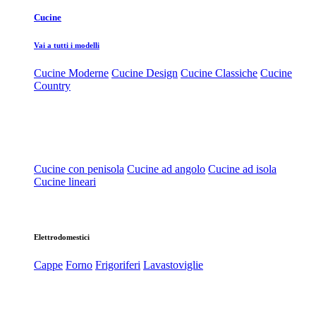
Cucine
Vai a tutti i modelli
Cucine Moderne
Cucine Design
Cucine Classiche
Cucine
Country
Cucine con penisola
Cucine ad angolo
Cucine ad isola
Cucine lineari
Elettrodomestici
Cappe
Forno
Frigoriferi
Lavastoviglie