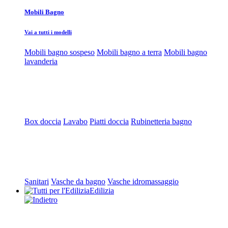
Mobili Bagno
Vai a tutti i modelli
Mobili bagno sospeso
Mobili bagno a terra
Mobili bagno
lavanderia
Box doccia
Lavabo
Piatti doccia
Rubinetteria bagno
Sanitari
Vasche da bagno
Vasche idromassaggio
Edilizia