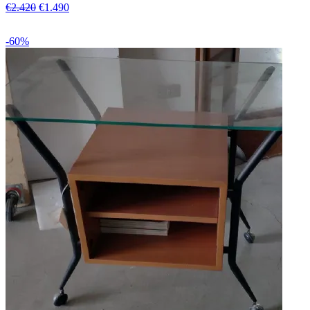
€2.420
€1.490
-60%