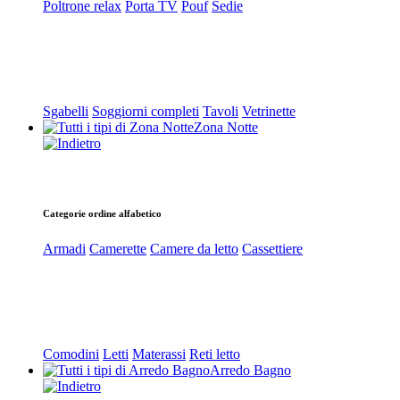
Poltrone relax
Porta TV
Pouf
Sedie
Sgabelli
Soggiorni completi
Tavoli
Vetrinette
Zona Notte
Categorie ordine alfabetico
Armadi
Camerette
Camere da letto
Cassettiere
Comodini
Letti
Materassi
Reti letto
Arredo Bagno