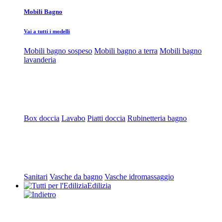
Mobili Bagno
Vai a tutti i modelli
Mobili bagno sospeso
Mobili bagno a terra
Mobili bagno
lavanderia
Box doccia
Lavabo
Piatti doccia
Rubinetteria bagno
Sanitari
Vasche da bagno
Vasche idromassaggio
Edilizia