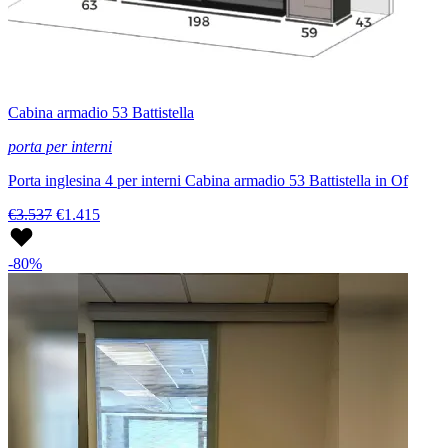
Cabina armadio 53 Battistella
porta per interni
Porta inglesina 4 per interni Cabina armadio 53 Battistella in Of
€3.537
€1.415
-80%