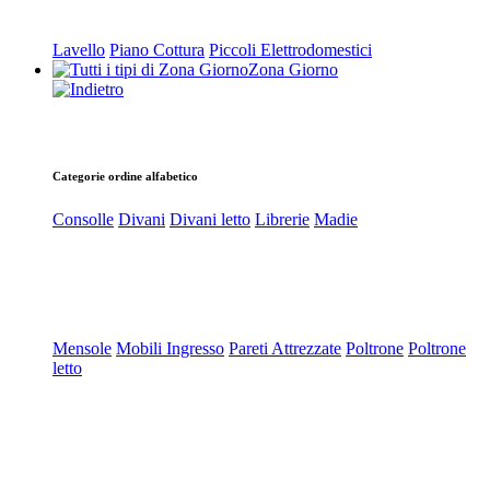
Lavello
Piano Cottura
Piccoli Elettrodomestici
Zona Giorno
Categorie ordine alfabetico
Consolle
Divani
Divani letto
Librerie
Madie
Mensole
Mobili Ingresso
Pareti Attrezzate
Poltrone
Poltrone
letto