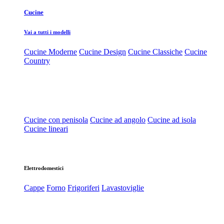
Cucine
Vai a tutti i modelli
Cucine Moderne
Cucine Design
Cucine Classiche
Cucine
Country
Cucine con penisola
Cucine ad angolo
Cucine ad isola
Cucine lineari
Elettrodomestici
Cappe
Forno
Frigoriferi
Lavastoviglie