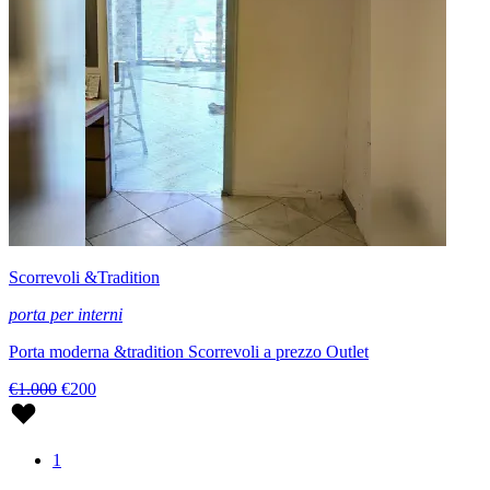
Scorrevoli &Tradition
porta per interni
Porta moderna &tradition Scorrevoli a prezzo Outlet
€1.000
€200
1