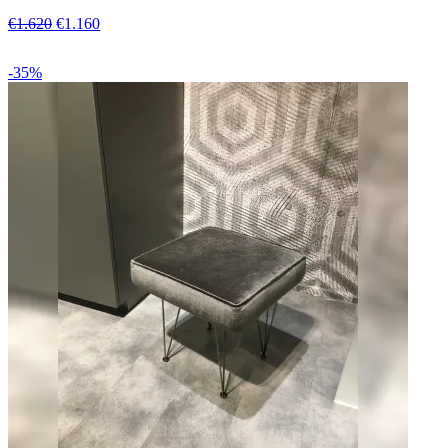
€1.620
€1.160
-35%