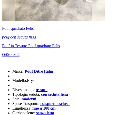
Pouf quadrato Felis
pouf con seduta fissa
Pouf in Tessuto Pouf quadrato Felis
€606
€394
Marca:
Pouf Ditre Italia
Modello:Erys
Rivestimento:
tessuto
Tipologia seduta:
con seduta fissa
Stile:
moderni
Spese Trasporto:
trasporto escluso
Lunghezza:
fino a 100 cm
Opzione letto:
senza letto