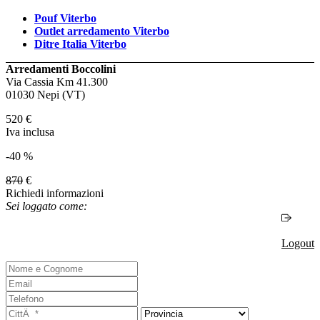
Pouf Viterbo
Outlet arredamento Viterbo
Ditre Italia Viterbo
Arredamenti Boccolini
Via Cassia Km 41.300
01030 Nepi (VT)
520
€
Iva inclusa
-40 %
870
€
Richiedi informazioni
Sei loggato come:
Logout