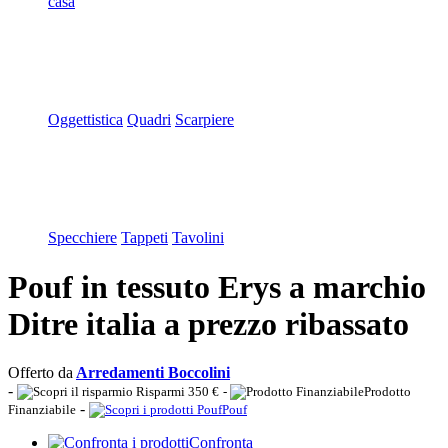
casa
Oggettistica
Quadri
Scarpiere
Specchiere
Tappeti
Tavolini
Pouf in tessuto Erys a marchio
Ditre italia a prezzo ribassato
Offerto da
Arredamenti Boccolini
-
Risparmi 350 €
-
Prodotto
-
Finanziabile
Pouf
Confronta