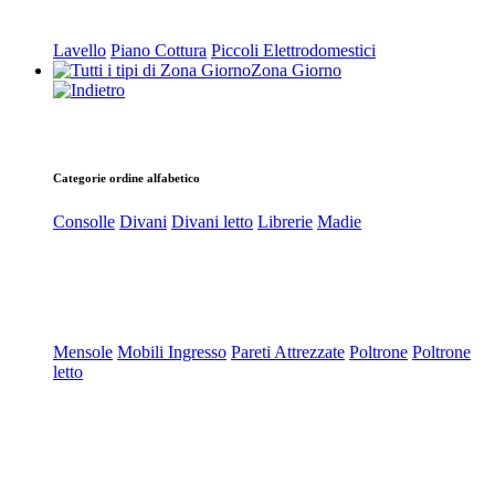
Lavello
Piano Cottura
Piccoli Elettrodomestici
Zona Giorno
Categorie ordine alfabetico
Consolle
Divani
Divani letto
Librerie
Madie
Mensole
Mobili Ingresso
Pareti Attrezzate
Poltrone
Poltrone
letto