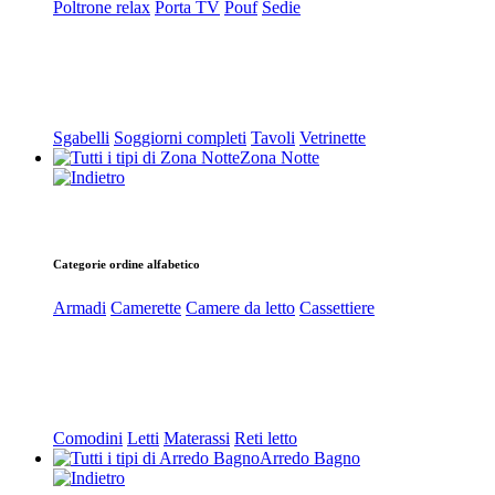
Poltrone relax
Porta TV
Pouf
Sedie
Sgabelli
Soggiorni completi
Tavoli
Vetrinette
Zona Notte
Categorie ordine alfabetico
Armadi
Camerette
Camere da letto
Cassettiere
Comodini
Letti
Materassi
Reti letto
Arredo Bagno