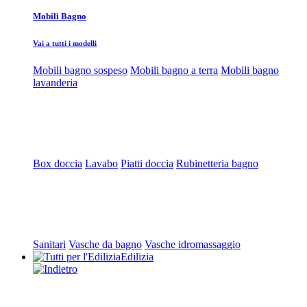
Mobili Bagno
Vai a tutti i modelli
Mobili bagno sospeso
Mobili bagno a terra
Mobili bagno
lavanderia
Box doccia
Lavabo
Piatti doccia
Rubinetteria bagno
Sanitari
Vasche da bagno
Vasche idromassaggio
Edilizia