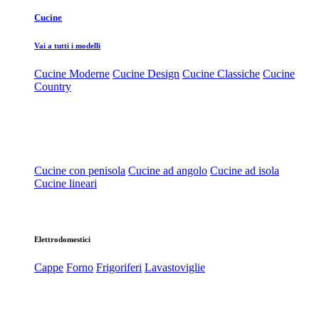
Cucine
Vai a tutti i modelli
Cucine Moderne
Cucine Design
Cucine Classiche
Cucine
Country
Cucine con penisola
Cucine ad angolo
Cucine ad isola
Cucine lineari
Elettrodomestici
Cappe
Forno
Frigoriferi
Lavastoviglie