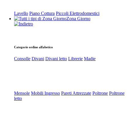
Lavello
Piano Cottura
Piccoli Elettrodomestici
Zona Giorno
Categorie ordine alfabetico
Consolle
Divani
Divani letto
Librerie
Madie
Mensole
Mobili Ingresso
Pareti Attrezzate
Poltrone
Poltrone
letto