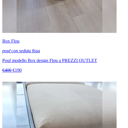
Box Flou
pouf con seduta fissa
Pouf modello Box design Flou a PREZZI OUTLET
€400
€190