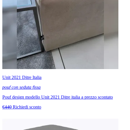
Unit 2021 Ditre Italia
pouf con seduta fissa
Pouf design modello Unit 2021 Ditre italia a prezzo scontato
€440
Richiedi sconto