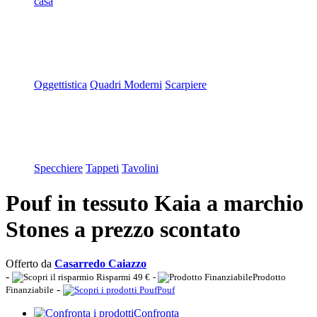
casa
Oggettistica
Quadri Moderni
Scarpiere
Specchiere
Tappeti
Tavolini
Pouf in tessuto Kaia a marchio
Stones a prezzo scontato
Offerto da
Casarredo Caiazzo
-
Risparmi 49 €
-
Prodotto
-
Finanziabile
Pouf
Confronta