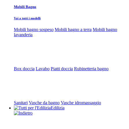
Mobili Bagno
Vai a tutti i modelli
Mobili bagno sospeso
Mobili bagno a terra
Mobili bagno
lavanderia
Box doccia
Lavabo
Piatti doccia
Rubinetteria bagno
Sanitari
Vasche da bagno
Vasche idromassaggio
Edilizia