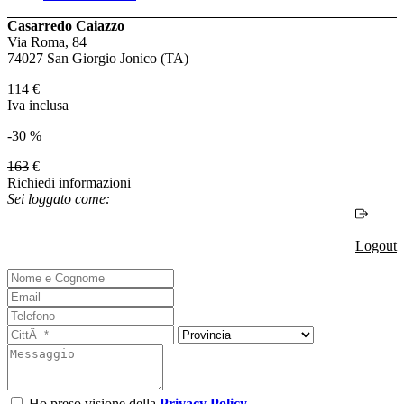
Casarredo Caiazzo
Via Roma, 84
74027 San Giorgio Jonico (TA)
114
€
Iva inclusa
-30 %
163
€
Richiedi informazioni
Sei loggato come:
Logout
Ho preso visione della
Privacy Policy