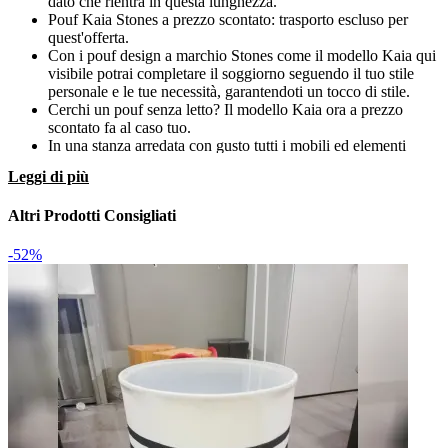
dato che rientra in questa lunghezza.
Pouf Kaia Stones a prezzo scontato: trasporto escluso per
quest'offerta.
Con i pouf design a marchio Stones come il modello Kaia qui
visibile potrai completare il soggiorno seguendo il tuo stile
personale e le tue necessità, garantendoti un tocco di stile.
Cerchi un pouf senza letto? Il modello Kaia ora a prezzo
scontato fa al caso tuo.
In una stanza arredata con gusto tutti i mobili ed elementi
accessori seguono una peculiare coerenza di stile, la quale
Leggi di più
coinvolge anche le finiture e i rivestimenti. Se sei alla ricerca
di un pouf in tessuto, Kaia sarà il miglior acquisto per il tuo
Altri Prodotti Consigliati
living.
Con il pouf Kaia con seduta fissa puoi finalmente realizzare il
living proprio come l'avevi sognato.
-52%