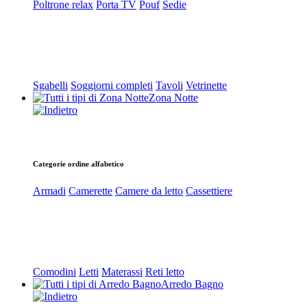
Poltrone relax
Porta TV
Pouf
Sedie
Sgabelli
Soggiorni completi
Tavoli
Vetrinette
Zona Notte
Categorie ordine alfabetico
Armadi
Camerette
Camere da letto
Cassettiere
Comodini
Letti
Materassi
Reti letto
Arredo Bagno