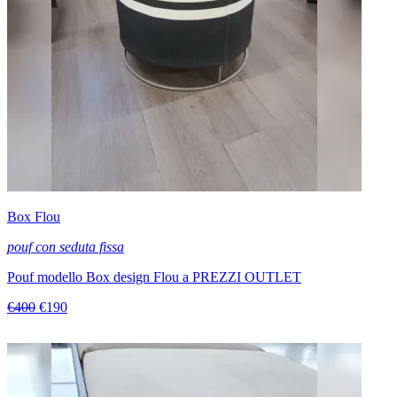
Box Flou
pouf con seduta fissa
Pouf modello Box design Flou a PREZZI OUTLET
€400
€190