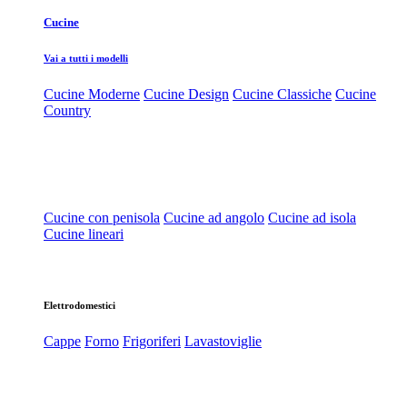
Cucine
Vai a tutti i modelli
Cucine Moderne
Cucine Design
Cucine Classiche
Cucine
Country
Cucine con penisola
Cucine ad angolo
Cucine ad isola
Cucine lineari
Elettrodomestici
Cappe
Forno
Frigoriferi
Lavastoviglie